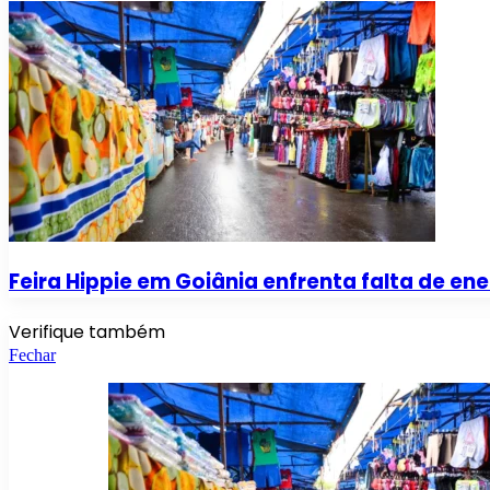
Feira Hippie em Goiânia enfrenta falta de ene
Verifique também
Fechar