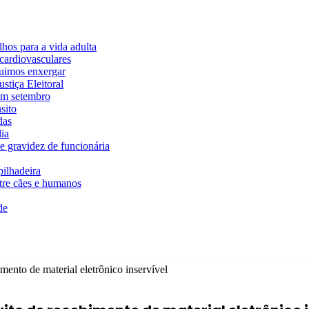
hos para a vida adulta
cardiovasculares
guimos enxergar
stiça Eleitoral
em setembro
sito
das
ia
e gravidez de funcionária
ilhadeira
ntre cães e humanos
de
imento de material eletrônico inservível