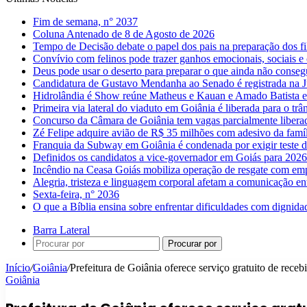
Fim de semana, n° 2037
Coluna Antenado de 8 de Agosto de 2026
Tempo de Decisão debate o papel dos pais na preparação dos fil
Convívio com felinos pode trazer ganhos emocionais, sociais e 
Deus pode usar o deserto para preparar o que ainda não conse
Candidatura de Gustavo Mendanha ao Senado é registrada na Ju
Hidrolândia é Show reúne Matheus e Kauan e Amado Batista 
Primeira via lateral do viaduto em Goiânia é liberada para o trân
Concurso da Câmara de Goiânia tem vagas parcialmente libera
Zé Felipe adquire avião de R$ 35 milhões com adesivo da famíl
Franquia da Subway em Goiânia é condenada por exigir teste d
Definidos os candidatos a vice-governador em Goiás para 2026
Incêndio na Ceasa Goiás mobiliza operação de resgate com emp
Alegria, tristeza e linguagem corporal afetam a comunicação e
Sexta-feira, n° 2036
O que a Bíblia ensina sobre enfrentar dificuldades com dignida
Barra Lateral
Procurar por
Início
/
Goiânia
/
Prefeitura de Goiânia oferece serviço gratuito de receb
Goiânia