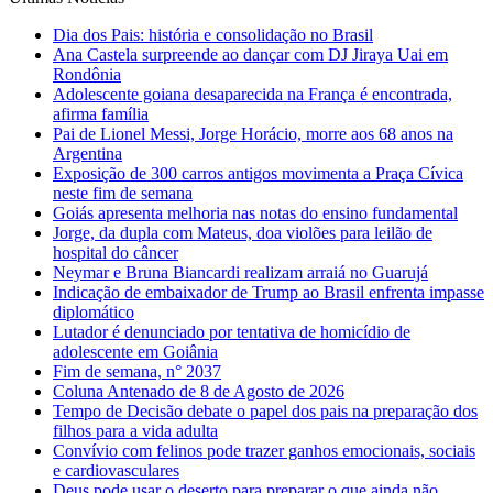
Dia dos Pais: história e consolidação no Brasil
Ana Castela surpreende ao dançar com DJ Jiraya Uai em
Rondônia
Adolescente goiana desaparecida na França é encontrada,
afirma família
Pai de Lionel Messi, Jorge Horácio, morre aos 68 anos na
Argentina
Exposição de 300 carros antigos movimenta a Praça Cívica
neste fim de semana
Goiás apresenta melhoria nas notas do ensino fundamental
Jorge, da dupla com Mateus, doa violões para leilão de
hospital do câncer
Neymar e Bruna Biancardi realizam arraiá no Guarujá
Indicação de embaixador de Trump ao Brasil enfrenta impasse
diplomático
Lutador é denunciado por tentativa de homicídio de
adolescente em Goiânia
Fim de semana, n° 2037
Coluna Antenado de 8 de Agosto de 2026
Tempo de Decisão debate o papel dos pais na preparação dos
filhos para a vida adulta
Convívio com felinos pode trazer ganhos emocionais, sociais
e cardiovasculares
Deus pode usar o deserto para preparar o que ainda não