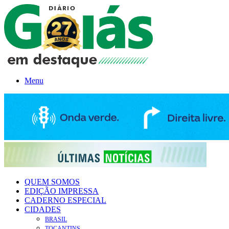
Menu
QUEM SOMOS
EDIÇÃO IMPRESSA
CADERNO ESPECIAL
CIDADES
BRASIL
TOCANTINS