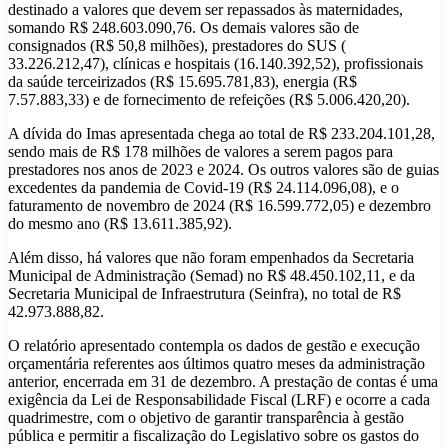
destinado a valores que devem ser repassados às maternidades,
somando R$ 248.603.090,76. Os demais valores são de
consignados (R$ 50,8 milhões), prestadores do SUS (
33.226.212,47), clínicas e hospitais (16.140.392,52), profissionais
da saúde terceirizados (R$ 15.695.781,83), energia (R$
7.57.883,33) e de fornecimento de refeições (R$ 5.006.420,20).
A dívida do Imas apresentada chega ao total de R$ 233.204.101,28,
sendo mais de R$ 178 milhões de valores a serem pagos para
prestadores nos anos de 2023 e 2024. Os outros valores são de guias
excedentes da pandemia de Covid-19 (R$ 24.114.096,08), e o
faturamento de novembro de 2024 (R$ 16.599.772,05) e dezembro
do mesmo ano (R$ 13.611.385,92).
Além disso, há valores que não foram empenhados da Secretaria
Municipal de Administração (Semad) no R$ 48.450.102,11, e da
Secretaria Municipal de Infraestrutura (Seinfra), no total de R$
42.973.888,82.
O relatório apresentado contempla os dados de gestão e execução
orçamentária referentes aos últimos quatro meses da administração
anterior, encerrada em 31 de dezembro. A prestação de contas é uma
exigência da Lei de Responsabilidade Fiscal (LRF) e ocorre a cada
quadrimestre, com o objetivo de garantir transparência à gestão
pública e permitir a fiscalização do Legislativo sobre os gastos do