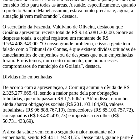
tem sido feito para todas as áreas. A saúde, especificamente, quando
o prefeito Sandro Mabel assumiu, estava muito precária e, agora, a
situação já vem melhorando”, destaca.
O secretário da Fazenda, Valdivino de Oliveira, destacou que
Goiânia apresentou receita total de R$ 9.145.081.302,00. Sobre as
despesas totais, a capital registrou um montante de R$
9.534.408.349,00. “O nosso grande problema, e isso a gente tem
falado com o Tribunal de Contas, é que existem dívidas oriundas de
cancelamentos de empenhos ou de despesas que nem empenhadas
foram. E nós temos, num certo momento, que honrar esses
compromissos do município de Goiânia”, destaca.
Dívidas não empenhadas
De acordo com a apresentação, a Comurg acumula dívida de R$
2.325.277.665,41, sendo a maior parte dela por obrigações
tributárias, que ultrapassam R$ 1,5 bilhão. Além disso, o rombo
ainda abarca obrigações sociais (R$ 201.103.184,93), valores
trabalhistas (R$ 96.888.767,19), fornecedores (R$ 65.100.757,72),
consignados (R$ 63.435.495,73) e impostos a recolher (R$
50.731.433,69).
A área da saúde vem com o segundo maior montante não
empenhado, sendo R$ 441.119.581,55. Desse total, grande parte é