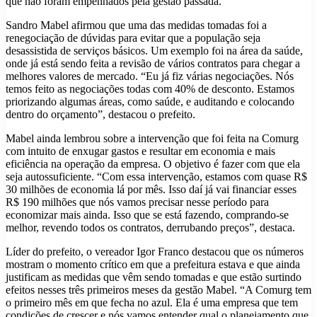
que não foram empenhados pela gestão passada.
Sandro Mabel afirmou que uma das medidas tomadas foi a
renegociação de dúvidas para evitar que a população seja
desassistida de serviços básicos. Um exemplo foi na área da saúde,
onde já está sendo feita a revisão de vários contratos para chegar a
melhores valores de mercado. “Eu já fiz várias negociações. Nós
temos feito as negociações todas com 40% de desconto. Estamos
priorizando algumas áreas, como saúde, e auditando e colocando
dentro do orçamento”, destacou o prefeito.
Mabel ainda lembrou sobre a intervenção que foi feita na Comurg
com intuito de enxugar gastos e resultar em economia e mais
eficiência na operação da empresa. O objetivo é fazer com que ela
seja autossuficiente. “Com essa intervenção, estamos com quase R$
30 milhões de economia lá por mês. Isso daí já vai financiar esses
R$ 190 milhões que nós vamos precisar nesse período para
economizar mais ainda. Isso que se está fazendo, comprando-se
melhor, revendo todos os contratos, derrubando preços”, destaca.
Líder do prefeito, o vereador Igor Franco destacou que os números
mostram o momento crítico em que a prefeitura estava e que ainda
justificam as medidas que vêm sendo tomadas e que estão surtindo
efeitos nesses três primeiros meses da gestão Mabel. “A Comurg tem
o primeiro mês em que fecha no azul. Ela é uma empresa que tem
condições de crescer e nós vamos entender qual o planejamento que