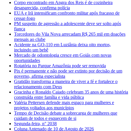
Corpo encontrado em Angra dos Reis é de cozinheira
desaparecida, confirma polícia
EUA e Irã intensificam confronto militar após fracasso de
cessar-fogo
PM suspeito de agressão a adolescente deve ser solto após
fiança
Torcedores do Vila Nova arrecadam R$ 265 mil em doações
mensais ao clube
Acidente na GO-110 em Luziânia deixa oito mortos,
incluindo um bebê
Mercado de odontologia cresce em Goiás com novas
oportunidades
Rotatória no Parque Amazônia pode ser removida
Pix é permanente e não pode ser extinto por decisão de um
governo, afirma especialista
Gratidão transforma a maneira de viver a fé e fortalece o
relacionamento com Deus
Gracinha e Ronaldo Caiado celebram 35 anos de uma história
construída entre família e vida pública
Valéria Pettersen defende mais espaço para mulheres e
projetos voltados aos municípios
Tempo de Decisão debate a sobrecarga de mulheres que
cuidam de todos e esquecem de si
Segunda-feira, n° 2038
Coluna Antenado de 10 de Agosto de 2026