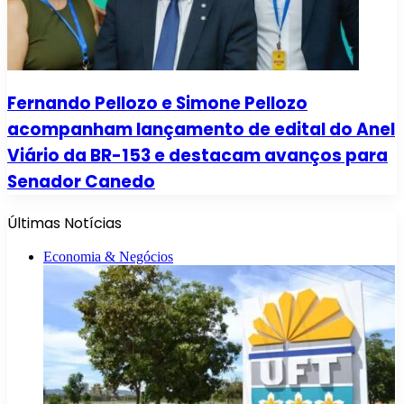
Fernando Pellozo e Simone Pellozo
acompanham lançamento de edital do Anel
Viário da BR-153 e destacam avanços para
Senador Canedo
Últimas Notícias
Economia & Negócios