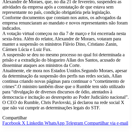
Alexandre de Moraes, que, no dia 21 de fevereiro, suspendeu as
atividades da empresa após a constatação de que estava sem
representante no país, condição obrigatória pela legislação.
Conforme documentos que constam nos autos, os advogados da
empresa renunciaram ao mandato e novos representantes não foram
indicados.
A votação virtual começou no dia 7 de março e foi encerrada nesta
sexta-feira. Além do relator, Alexandre de Moraes, votaram para
manter a suspensão os ministros Flávio Dino, Cristiano Zanin,
Cármen Lúcia e Luiz Fux.
A suspensão se deu no mesmo processo no qual foi determinada a
prisão e a extradição do blogueiro Allan dos Santos, acusado de
disseminar ataques aos ministros da Corte.
Atualmente, ele mora nos Estados Unidos.Segundo Moraes, apesar
da determinação da suspensão dos perfis nas redes sociais, Allan
continua criando novas páginas para continuar o “cometimento de
crimes”.O ministro também disse que o Rumble tem sido utilizado
para “divulgação de diversos discursos de ódio, atentados à
democracia e incitação ao desrespeito ao Poder Judiciário nacional”.
O CEO do Rumble, Chris Pavlovski, já declarou na rede social X
que não vai cumprir as determinações legais do STF.
Compartilhar
Facebook
X
Linkedin
WhatsApp
Telegram
Compartilhar via e-mail