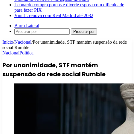
Leonardo compra porcos e diverte esposa com dificuldade
para fazer PIX
Vini Jr. renova com Real Madrid até 2032
Barra Lateral
Procurar por
Início
/
Nacional
/
Por unanimidade, STF mantém suspensão da rede
social Rumble
Nacional
Política
Por unanimidade, STF mantém
suspensão da rede social Rumble