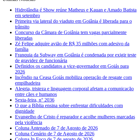
Hidrolândia é Show reúne Matheus e Kauan e Amado Batista
em setembro
Primeira via lateral do viaduto em Goiânia é liberada para o
trânsito
Concurso da Câmara de Goiânia tem vagas parcialmente
liberadas
Zé Felipe adquire avião de R$ 35 milhões com adesivo da
família
Franquia da Subway em Goiânia é condenada por exigir teste
de gravidez de funcionária
Definidos os candidatos a vice-governador em Goiás para
2026
Incêndio na Ceasa Goiás mobiliza operação de resgate com
empilhadeira
Alegria, tristeza e linguagem corporal afetam a comunicação
entre cães e humanos
Sexta-feira, n° 2036
O que a Bíblia ensina sobre enfrentar dificuldades com
dignidade
Evangelho de Cristo é reparador e acolhe mulheres marcadas
pela violência
Coluna Antenado de 7 de Agosto de 2026
Coluna Cenário de 7 de Agosto de 2026
Coluna In Foco de 7 de agosto de 2026