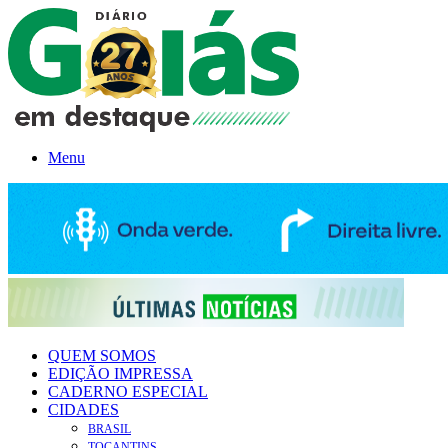
Menu
QUEM SOMOS
EDIÇÃO IMPRESSA
CADERNO ESPECIAL
CIDADES
BRASIL
TOCANTINS