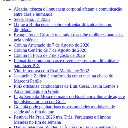
Alegria, tristeza e linguagem corporal afetam a comunicação
entre cães e humanos
Sexta-feira, n° 2036
O que a Bíblia ensina sobre enfrentar dificuldades com
dignidade
Evangelho de Cristo é reparador e acolhe mulheres marcadas
pela violência
Coluna Antenado de 7 de Agosto de 2026
Coluna Cenário de 7 de Agosto de 2026
Coluna In Foco de 7 de agosto de 2026
Leonardo compra porcos e diverte esposa com dificuldade
para fazer PIX
Vini Jr. renova com Real Madrid até 2032
Jacqueline Zaiden é confirmada como vice na chapa de
Marconi Perillo
PSB oficializa candidaturas de Luis Cesar, Isaura Lemos e
Aava Santiago em Goiás
Lago Serra da Mesa é o maior do Brasil em volume de água e
impulsiona turismo em Goiás
Goiânia pode ganhar duas novas unidades modulares de
saúde até o fim do ano
Festival Na Praia 2026 traz Titãs, Paralamas e Simone
Mendes no fim de semana
Daniel, Marconi, Wilder, Luís César e Luciana entram na