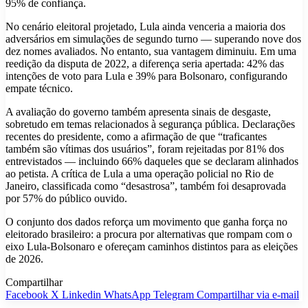
95% de confiança.
No cenário eleitoral projetado, Lula ainda venceria a maioria dos
adversários em simulações de segundo turno — superando nove dos
dez nomes avaliados. No entanto, sua vantagem diminuiu. Em uma
reedição da disputa de 2022, a diferença seria apertada: 42% das
intenções de voto para Lula e 39% para Bolsonaro, configurando
empate técnico.
A avaliação do governo também apresenta sinais de desgaste,
sobretudo em temas relacionados à segurança pública. Declarações
recentes do presidente, como a afirmação de que “traficantes
também são vítimas dos usuários”, foram rejeitadas por 81% dos
entrevistados — incluindo 66% daqueles que se declaram alinhados
ao petista. A crítica de Lula a uma operação policial no Rio de
Janeiro, classificada como “desastrosa”, também foi desaprovada
por 57% do público ouvido.
O conjunto dos dados reforça um movimento que ganha força no
eleitorado brasileiro: a procura por alternativas que rompam com o
eixo Lula-Bolsonaro e ofereçam caminhos distintos para as eleições
de 2026.
Compartilhar
Facebook
X
Linkedin
WhatsApp
Telegram
Compartilhar via e-mail