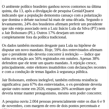
O ambiente político brasileiro ganhou novos contornos na última
quinta, dia 13, após a divulgação de pesquisa Genial/Quaest
indicando que a população demonstra cansaço com a polarização
que domina o debate nacional há mais de uma década. Segundo o
levantamento, 24% dos brasileiros afirmam preferir um presidente
que não esteja associado nem a Luiz Inácio Lula da Silva (PT) nem
a Jair Bolsonaro (PL). Outros 17% desejam um nome
completamente fora da política tradicional.
Os dados também mostram desgaste para Lula na hipótese de
disputar um novo mandato. Hoje, 59% dos entrevistados afirmam
que o presidente não deveria concorrer à reeleição — índice que
subiu em relação aos 56% registrados em outubro. Apenas 38%
defendem que ele tente um quarto mandato. A rejeição cresce,
principalmente, entre eleitores insatisfeitos com declarações recentes
e com a condução de temas ligados à segurança pública.
Jair Bolsonaro, embora inelegível, também enfrenta resistência
significativa: para 67% dos entrevistados, o ex-presidente deveria
apoiar outro nome em 2026, enquanto 26% acreditam que ele
deveria tentar manter protagonismo, mesmo sem poder concorrer.
A pesquisa ouviu 2.004 pessoas presencialmente entre os dias 6 e 9
de novembro, com margem de erro de dois pontos percentuais e