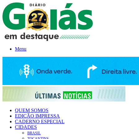
Menu
QUEM SOMOS
EDIÇÃO IMPRESSA
CADERNO ESPECIAL
CIDADES
BRASIL
TOCANTINS