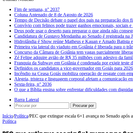
Fim de semana, n° 2037
Coluna Antenado de 8 de Agosto de 2026
Tempo de Decisão debate o papel dos pais na preparação dos fil
Convívio com felinos pode trazer ganhos emocionais, sociais e 
Deus pode usar o deserto para preparar o que ainda não conse
Candidatura de Gustavo Mendanha ao Senado é registrada na Ju
Hidrolândia é Show reúne Matheus e Kauan e Amado Batista 
Primeira via lateral do viaduto em Goiânia é liberada para o trân
Concurso da Câmara de Goiânia tem vagas parcialmente libera
Zé Felipe adquire avião de R$ 35 milhões com adesivo da famíl
Franquia da Subway em Goiânia é condenada por exigir teste d
Definidos os candidatos a vice-governador em Goiás para 2026
Incêndio na Ceasa Goiás mobiliza operação de resgate com emp
Alegria, tristeza e linguagem corporal afetam a comunicação e
Sexta-feira, n° 2036
O que a Bíblia ensina sobre enfrentar dificuldades com dignida
Barra Lateral
Procurar por
Início
/
Política
/
PEC que extingue escala 6×1 avança no Senado após 
Política