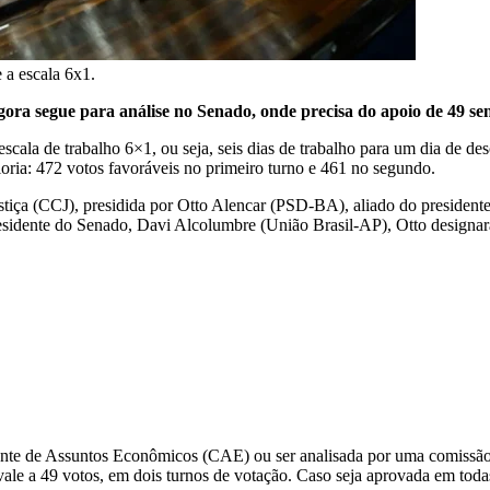
 a escala 6x1.
ra segue para análise no Senado, onde precisa do apoio de 49 sen
cala de trabalho 6×1, ou seja, seis dias de trabalho para um dia de d
ia: 472 votos favoráveis no primeiro turno e 461 no segundo.
iça (CCJ), presidida por Otto Alencar (PSD-BA), aliado do presidente 
sidente do Senado, Davi Alcolumbre (União Brasil-AP), Otto designará 
te de Assuntos Econômicos (CAE) ou ser analisada por uma comissão e
ivale a 49 votos, em dois turnos de votação. Caso seja aprovada em to