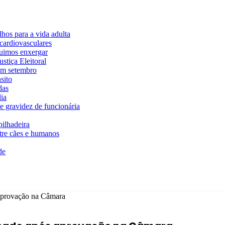
hos para a vida adulta
cardiovasculares
guimos enxergar
stiça Eleitoral
em setembro
sito
das
ia
e gravidez de funcionária
ilhadeira
ntre cães e humanos
de
aprovação na Câmara