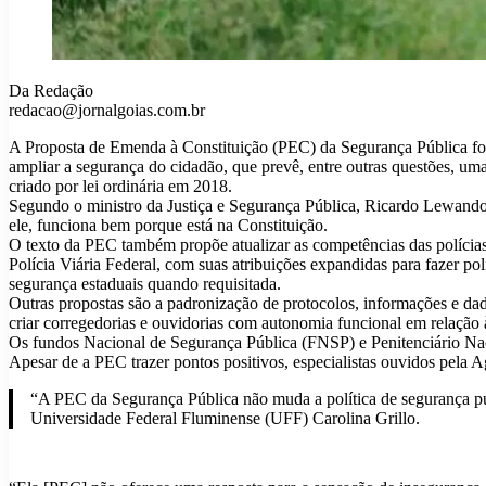
Da Redação
redacao@jornalgoias.com.br
A Proposta de Emenda à Constituição (PEC) da Segurança Pública foi 
ampliar a segurança do cidadão, que prevê, entre outras questões, um
criado por lei ordinária em 2018.
Segundo o ministro da Justiça e Segurança Pública, Ricardo Lewando
ele, funciona bem porque está na Constituição.
O texto da PEC também propõe atualizar as competências das polícias
Polícia Viária Federal, com suas atribuições expandidas para fazer po
segurança estaduais quando requisitada.
Outras propostas são a padronização de protocolos, informações e dados 
criar corregedorias e ouvidorias com autonomia funcional em relação à
Os fundos Nacional de Segurança Pública (FNSP) e Penitenciário Naci
Apesar de a PEC trazer pontos positivos, especialistas ouvidos pela Ag
“A PEC da Segurança Pública não muda a política de segurança públ
Universidade Federal Fluminense (UFF) Carolina Grillo.