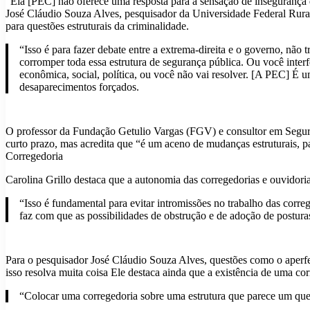
“Ela [PEC] não oferece uma resposta para a sensação de insegurança d
José Cláudio Souza Alves, pesquisador da Universidade Federal Rura
para questões estruturais da criminalidade.
“Isso é para fazer debate entre a extrema-direita e o governo, não 
corromper toda essa estrutura de segurança pública. Ou você interf
econômica, social, política, ou você não vai resolver. [A PEC] É 
desaparecimentos forçados.
O professor da Fundação Getulio Vargas (FGV) e consultor em Segura
curto prazo, mas acredita que “é um aceno de mudanças estruturais, p
Corregedoria
Carolina Grillo destaca que a autonomia das corregedorias e ouvidori
“Isso é fundamental para evitar intromissões no trabalho das correg
faz com que as possibilidades de obstrução e de adoção de postura
Para o pesquisador José Cláudio Souza Alves, questões como o aperfe
isso resolva muita coisa Ele destaca ainda que a existência de uma corr
“Colocar uma corregedoria sobre uma estrutura que parece um quei