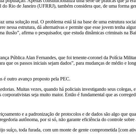
a população. Apenas constitucionaliza uma série de práticas que já er
l do Rio de Janeiro (UFRRJ), também considera que, de uma forma gera
traz uma solução real. O problema está lá na base de uma estrutura socia
ere nessa estrutura, dá alternativas e permite que esse jovem tenha alg
uma ilusão”, afirma o pesquisador, que estuda dinâmicas criminais na 
nça Pública Alan Fernandes, que foi tenente-coronel da Polícia Milit
ara que os passos iniciais sejam dados”, para mudanças de médio e lon
as é outro avanço proposto pela PEC.
edorias. Muitas vezes, quando há policiais investigando seus colegas, e
s corporativistas seja muito maior. Então é fundamental que as correged
içoamento e a padronização de protocolos e de dados são algo que qual
egedoria autônoma, por si só, não garante eficiência do controle sobre a
jo suíço, toda furada, com um monte de gente comprometida [com ativid