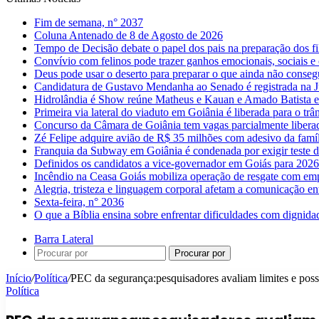
Fim de semana, n° 2037
Coluna Antenado de 8 de Agosto de 2026
Tempo de Decisão debate o papel dos pais na preparação dos fil
Convívio com felinos pode trazer ganhos emocionais, sociais e 
Deus pode usar o deserto para preparar o que ainda não conse
Candidatura de Gustavo Mendanha ao Senado é registrada na Ju
Hidrolândia é Show reúne Matheus e Kauan e Amado Batista 
Primeira via lateral do viaduto em Goiânia é liberada para o trân
Concurso da Câmara de Goiânia tem vagas parcialmente libera
Zé Felipe adquire avião de R$ 35 milhões com adesivo da famíl
Franquia da Subway em Goiânia é condenada por exigir teste d
Definidos os candidatos a vice-governador em Goiás para 2026
Incêndio na Ceasa Goiás mobiliza operação de resgate com emp
Alegria, tristeza e linguagem corporal afetam a comunicação e
Sexta-feira, n° 2036
O que a Bíblia ensina sobre enfrentar dificuldades com dignida
Barra Lateral
Procurar por
Início
/
Política
/
PEC da segurança:pesquisadores avaliam limites e poss
Política