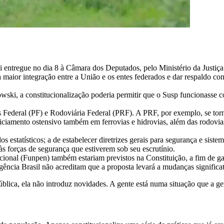
entregue no dia 8 à Câmara dos Deputados, pelo Ministério da Justiça.
a maior integração entre a União e os entes federados e dar respaldo co
wski, a constitucionalização poderia permitir que o Susp funcionass
 Federal (PF) e Rodoviária Federal (PRF). A PRF, por exemplo, se torna
liciamento ostensivo também em ferrovias e hidrovias, além das rodovias
estatísticos; a de estabelecer diretrizes gerais para segurança e sistem
s forças de segurança que estiverem sob seu escrutínio.
onal (Funpen) também estariam previstos na Constituição, a fim de gar
ência Brasil não acreditam que a proposta levará a mudanças significati
ica, ela não introduz novidades. A gente está numa situação que a gente