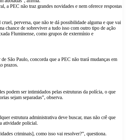
am adotadas”, afirma.
l, a PEC não traz grandes novidades e nem oferece respostas
l cruel, perversa, que não te dá possibilidade alguma e que vai
uma chance de sobreviver a tudo isso com outro tipo de ação
Baixada Fluminense, como grupos de extermínio e
ar de São Paulo, concorda que a PEC não trará mudanças em
go prazos.
les podem ser intimidados pelas estruturas da polícia, o que
orias sejam separadas”, observa.
quer estrutura administrativa deve buscar, mas não crê que
 atividade policial.
ades criminais], como isso vai resolver?”, questiona.