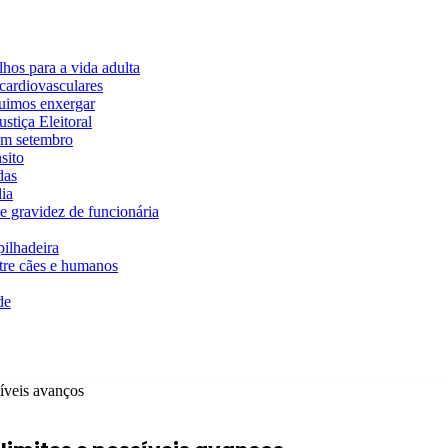
hos para a vida adulta
cardiovasculares
guimos enxergar
stiça Eleitoral
em setembro
sito
das
ia
e gravidez de funcionária
ilhadeira
ntre cães e humanos
de
íveis avanços