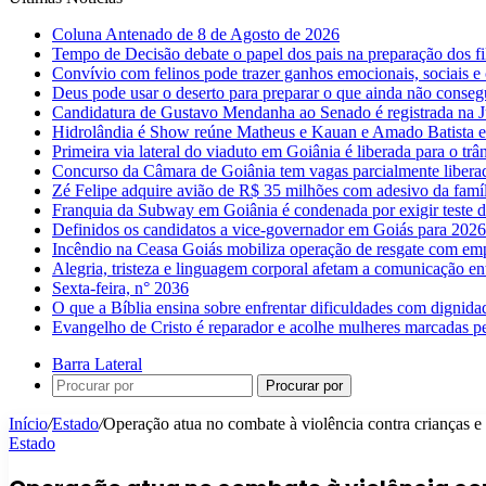
Coluna Antenado de 8 de Agosto de 2026
Tempo de Decisão debate o papel dos pais na preparação dos fil
Convívio com felinos pode trazer ganhos emocionais, sociais e 
Deus pode usar o deserto para preparar o que ainda não conse
Candidatura de Gustavo Mendanha ao Senado é registrada na Ju
Hidrolândia é Show reúne Matheus e Kauan e Amado Batista 
Primeira via lateral do viaduto em Goiânia é liberada para o trân
Concurso da Câmara de Goiânia tem vagas parcialmente libera
Zé Felipe adquire avião de R$ 35 milhões com adesivo da famíl
Franquia da Subway em Goiânia é condenada por exigir teste d
Definidos os candidatos a vice-governador em Goiás para 2026
Incêndio na Ceasa Goiás mobiliza operação de resgate com emp
Alegria, tristeza e linguagem corporal afetam a comunicação e
Sexta-feira, n° 2036
O que a Bíblia ensina sobre enfrentar dificuldades com dignida
Evangelho de Cristo é reparador e acolhe mulheres marcadas pe
Barra Lateral
Procurar por
Início
/
Estado
/
Operação atua no combate à violência contra crianças e
Estado