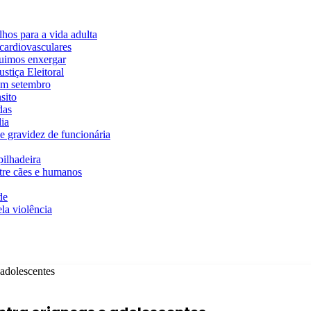
hos para a vida adulta
cardiovasculares
guimos enxergar
stiça Eleitoral
em setembro
sito
das
ia
e gravidez de funcionária
ilhadeira
ntre cães e humanos
de
la violência
 adolescentes