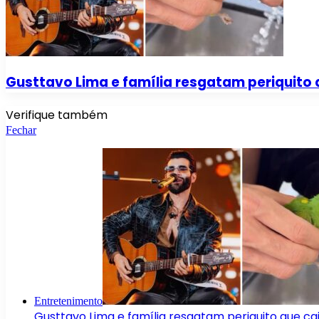
Gusttavo Lima e família resgatam periquito 
Verifique também
Fechar
Entretenimento
Gusttavo Lima e família resgatam periquito que ca