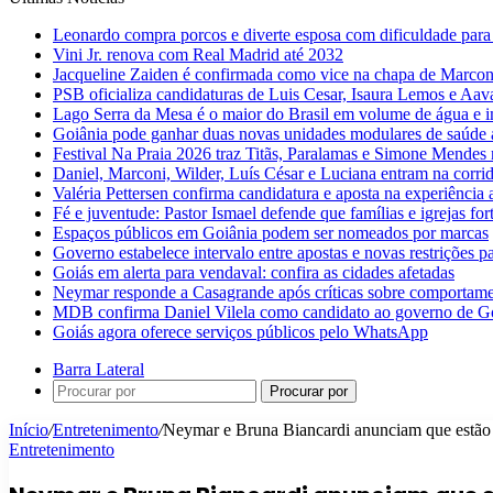
Leonardo compra porcos e diverte esposa com dificuldade para
Vini Jr. renova com Real Madrid até 2032
Jacqueline Zaiden é confirmada como vice na chapa de Marconi
PSB oficializa candidaturas de Luis Cesar, Isaura Lemos e Aa
Lago Serra da Mesa é o maior do Brasil em volume de água e 
Goiânia pode ganhar duas novas unidades modulares de saúde a
Festival Na Praia 2026 traz Titãs, Paralamas e Simone Mendes
Daniel, Marconi, Wilder, Luís César e Luciana entram na corri
Valéria Pettersen confirma candidatura e aposta na experiência
Fé e juventude: Pastor Ismael defende que famílias e igrejas fo
Espaços públicos em Goiânia podem ser nomeados por marcas
Governo estabelece intervalo entre apostas e novas restrições pa
Goiás em alerta para vendaval: confira as cidades afetadas
Neymar responde a Casagrande após críticas sobre comportam
MDB confirma Daniel Vilela como candidato ao governo de G
Goiás agora oferece serviços públicos pelo WhatsApp
Barra Lateral
Procurar por
Início
/
Entretenimento
/
Neymar e Bruna Biancardi anunciam que estão 
Entretenimento