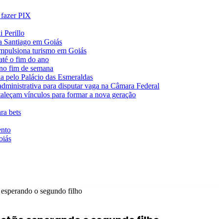
 fazer PIX
 Perillo
va Santiago em Goiás
impulsiona turismo em Goiás
té o fim do ano
 no fim de semana
da pelo Palácio das Esmeraldas
 administrativa para disputar vaga na Câmara Federal
rtaleçam vínculos para formar a nova geração
ra bets
ento
oiás
esperando o segundo filho