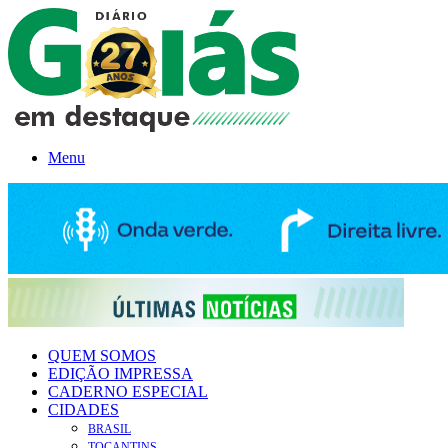
Menu
QUEM SOMOS
EDIÇÃO IMPRESSA
CADERNO ESPECIAL
CIDADES
BRASIL
TOCANTINS