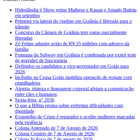
Hidrolândia é Show reúne Matheus e Kauan e Amado Batista
em setembro
Primeira via lateral do viaduto em Goiânia é liberada para o
trânsito
Concurso da Câmara de Goiânia tem vagas parcialmente
liberadas
Zé Felipe adquire avião de R$ 35 milhões com adesivo da
família
Franquia da Subway em Goiânia é condenada por exigir teste
de gravidez de funcionária
Definidos os candidatos a vice-governador em Goiás para
2026
Incêndio na Ceasa Goiás mobiliza operação de resgate com
empilhadeira
Alegria, tristeza e linguagem corporal afetam a comunicação
entre cães e humanos
Sexta-feira, n° 2036
O que a Bíblia ensina sobre enfrentar dificuldades com
dignidade
Evangelho de Cristo é reparador e acolhe mulheres marcadas
pela violência
Coluna Antenado de 7 de Agosto de 2026
Coluna Cenário de 7 de Agosto de 2026
Coluna In Foco de 7 de agosto de 2026