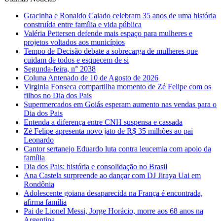
Gracinha e Ronaldo Caiado celebram 35 anos de uma história
construída entre família e vida pública
Valéria Pettersen defende mais espaço para mulheres e
projetos voltados aos municípios
Tempo de Decisão debate a sobrecarga de mulheres que
cuidam de todos e esquecem de si
Segunda-feira, n° 2038
Coluna Antenado de 10 de Agosto de 2026
Virginia Fonseca compartilha momento de Zé Felipe com os
filhos no Dia dos Pais
Supermercados em Goiás esperam aumento nas vendas para o
Dia dos Pais
Entenda a diferença entre CNH suspensa e cassada
Zé Felipe apresenta novo jato de R$ 35 milhões ao pai
Leonardo
Cantor sertanejo Eduardo luta contra leucemia com apoio da
família
Dia dos Pais: história e consolidação no Brasil
Ana Castela surpreende ao dançar com DJ Jiraya Uai em
Rondônia
Adolescente goiana desaparecida na França é encontrada,
afirma família
Pai de Lionel Messi, Jorge Horácio, morre aos 68 anos na
Argentina