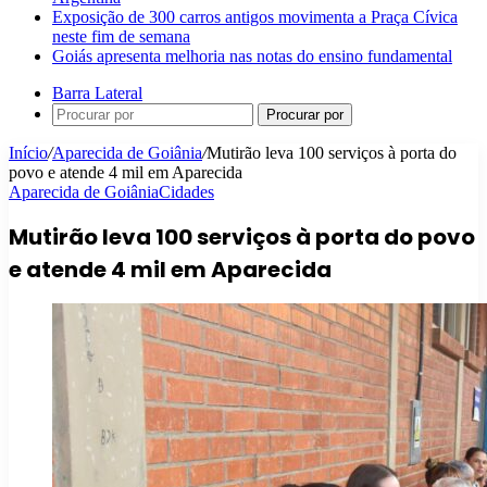
Exposição de 300 carros antigos movimenta a Praça Cívica
neste fim de semana
Goiás apresenta melhoria nas notas do ensino fundamental
Barra Lateral
Procurar por
Início
/
Aparecida de Goiânia
/
Mutirão leva 100 serviços à porta do
povo e atende 4 mil em Aparecida
Aparecida de Goiânia
Cidades
Mutirão leva 100 serviços à porta do povo
e atende 4 mil em Aparecida