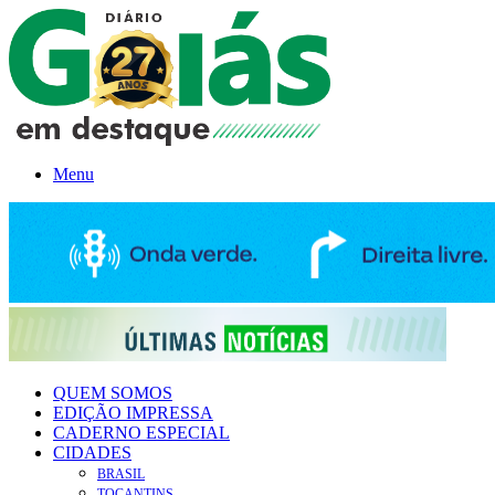
Menu
QUEM SOMOS
EDIÇÃO IMPRESSA
CADERNO ESPECIAL
CIDADES
BRASIL
TOCANTINS