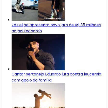
Zé Felipe apresenta novo jato de R$ 35 milhões
ao pai Leonardo
Cantor sertanejo Eduardo luta contra leucemia
com apoio da família