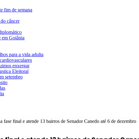
te fim de semana
 do câncer
diplomático
te em Goiânia
hos para a vida adulta
cardiovasculares
guimos enxergar
stiça Eleitoral
em setembro
sito
das
ia
na fase final e atende 13 bairros de Senador Canedo até 6 de dezembro