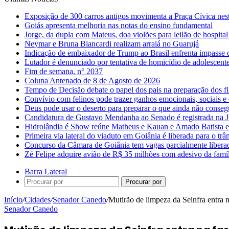
Exposição de 300 carros antigos movimenta a Praça Cívica nes
Goiás apresenta melhoria nas notas do ensino fundamental
Jorge, da dupla com Mateus, doa violões para leilão de hospital
Neymar e Bruna Biancardi realizam arraiá no Guarujá
Indicação de embaixador de Trump ao Brasil enfrenta impasse 
Lutador é denunciado por tentativa de homicídio de adolescen
Fim de semana, n° 2037
Coluna Antenado de 8 de Agosto de 2026
Tempo de Decisão debate o papel dos pais na preparação dos fil
Convívio com felinos pode trazer ganhos emocionais, sociais e 
Deus pode usar o deserto para preparar o que ainda não conse
Candidatura de Gustavo Mendanha ao Senado é registrada na Ju
Hidrolândia é Show reúne Matheus e Kauan e Amado Batista 
Primeira via lateral do viaduto em Goiânia é liberada para o trân
Concurso da Câmara de Goiânia tem vagas parcialmente libera
Zé Felipe adquire avião de R$ 35 milhões com adesivo da famíl
Barra Lateral
Procurar por
Início
/
Cidades
/
Senador Canedo
/
Mutirão de limpeza da Seinfra entra 
Senador Canedo