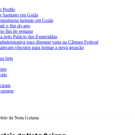
 Perillo
va Santiago em Goiás
impulsiona turismo em Goiás
té o fim do ano
 no fim de semana
da pelo Palácio das Esmeraldas
 administrativa para disputar vaga na Câmara Federal
rtaleçam vínculos para formar a nova geração
ra bets
ento
oiás
cipais
 sangue
rteio da Nota Goiana