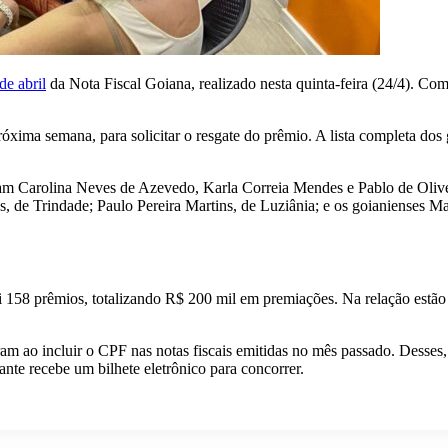
de abril
da Nota Fiscal Goiana, realizado nesta quinta-feira (24/4). Com
óxima semana, para solicitar o resgate do prêmio. A lista completa dos
am Carolina Neves de Azevedo, Karla Correia Mendes e Pablo de Olivei
 de Trindade; Paulo Pereira Martins, de Luziânia; e os goianienses M
i 158 prêmios, totalizando R$ 200 mil em premiações. Na relação estã
aram ao incluir o CPF nas notas fiscais emitidas no mês passado. Desse
nte recebe um bilhete eletrônico para concorrer.