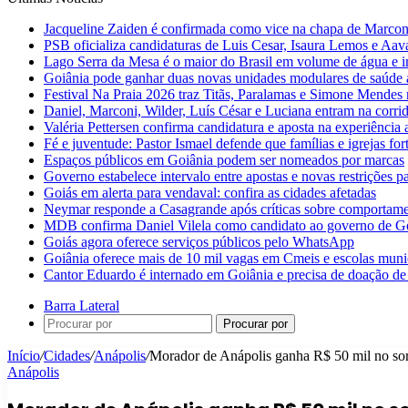
Jacqueline Zaiden é confirmada como vice na chapa de Marconi
PSB oficializa candidaturas de Luis Cesar, Isaura Lemos e Aa
Lago Serra da Mesa é o maior do Brasil em volume de água e 
Goiânia pode ganhar duas novas unidades modulares de saúde a
Festival Na Praia 2026 traz Titãs, Paralamas e Simone Mendes
Daniel, Marconi, Wilder, Luís César e Luciana entram na corri
Valéria Pettersen confirma candidatura e aposta na experiência
Fé e juventude: Pastor Ismael defende que famílias e igrejas fo
Espaços públicos em Goiânia podem ser nomeados por marcas
Governo estabelece intervalo entre apostas e novas restrições pa
Goiás em alerta para vendaval: confira as cidades afetadas
Neymar responde a Casagrande após críticas sobre comportam
MDB confirma Daniel Vilela como candidato ao governo de G
Goiás agora oferece serviços públicos pelo WhatsApp
Goiânia oferece mais de 10 mil vagas em Cmeis e escolas muni
Cantor Eduardo é internado em Goiânia e precisa de doação de
Barra Lateral
Procurar por
Início
/
Cidades
/
Anápolis
/
Morador de Anápolis ganha R$ 50 mil no so
Anápolis