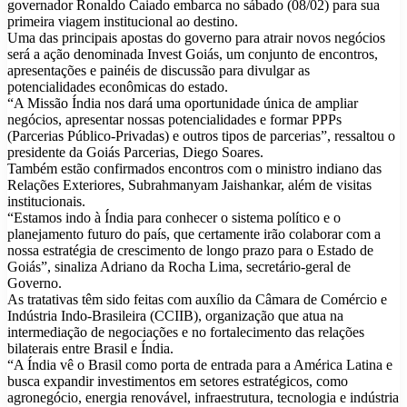
governador Ronaldo Caiado embarca no sábado (08/02) para sua
primeira viagem institucional ao destino.
Uma das principais apostas do governo para atrair novos negócios
será a ação denominada Invest Goiás, um conjunto de encontros,
apresentações e painéis de discussão para divulgar as
potencialidades econômicas do estado.
“A Missão Índia nos dará uma oportunidade única de ampliar
negócios, apresentar nossas potencialidades e formar PPPs
(Parcerias Público-Privadas) e outros tipos de parcerias”, ressaltou o
presidente da Goiás Parcerias, Diego Soares.
Também estão confirmados encontros com o ministro indiano das
Relações Exteriores, Subrahmanyam Jaishankar, além de visitas
institucionais.
“Estamos indo à Índia para conhecer o sistema político e o
planejamento futuro do país, que certamente irão colaborar com a
nossa estratégia de crescimento de longo prazo para o Estado de
Goiás”, sinaliza Adriano da Rocha Lima, secretário-geral de
Governo.
As tratativas têm sido feitas com auxílio da Câmara de Comércio e
Indústria Indo-Brasileira (CCIIB), organização que atua na
intermediação de negociações e no fortalecimento das relações
bilaterais entre Brasil e Índia.
“A Índia vê o Brasil como porta de entrada para a América Latina e
busca expandir investimentos em setores estratégicos, como
agronegócio, energia renovável, infraestrutura, tecnologia e indústria