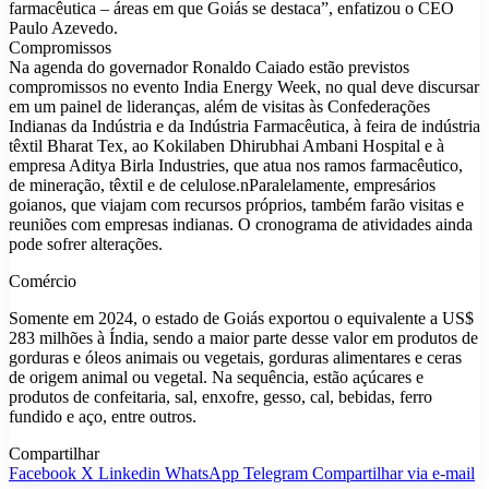
farmacêutica – áreas em que Goiás se destaca”, enfatizou o CEO
Paulo Azevedo.
Compromissos
Na agenda do governador Ronaldo Caiado estão previstos
compromissos no evento India Energy Week, no qual deve discursar
em um painel de lideranças, além de visitas às Confederações
Indianas da Indústria e da Indústria Farmacêutica, à feira de indústria
têxtil Bharat Tex, ao Kokilaben Dhirubhai Ambani Hospital e à
empresa Aditya Birla Industries, que atua nos ramos farmacêutico,
de mineração, têxtil e de celulose.nParalelamente, empresários
goianos, que viajam com recursos próprios, também farão visitas e
reuniões com empresas indianas. O cronograma de atividades ainda
pode sofrer alterações.
Comércio
Somente em 2024, o estado de Goiás exportou o equivalente a US$
283 milhões à Índia, sendo a maior parte desse valor em produtos de
gorduras e óleos animais ou vegetais, gorduras alimentares e ceras
de origem animal ou vegetal. Na sequência, estão açúcares e
produtos de confeitaria, sal, enxofre, gesso, cal, bebidas, ferro
fundido e aço, entre outros.
Compartilhar
Facebook
X
Linkedin
WhatsApp
Telegram
Compartilhar via e-mail