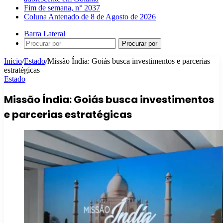
Fim de semana, n° 2037
Coluna Antenado de 8 de Agosto de 2026
Barra Lateral
Procurar por
Início
/
Estado
/
Missão Índia: Goiás busca investimentos e parcerias
estratégicas
Estado
Missão Índia: Goiás busca investimentos
e parcerias estratégicas