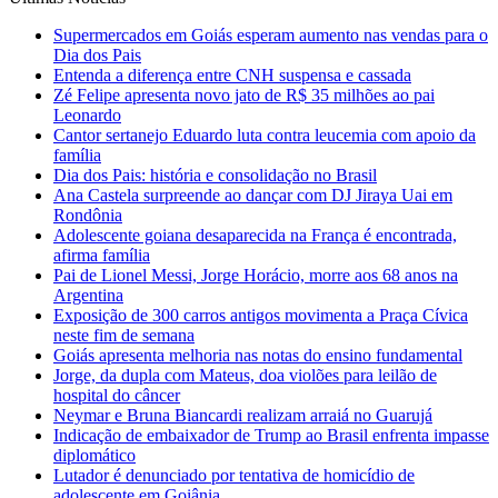
Supermercados em Goiás esperam aumento nas vendas para o
Dia dos Pais
Entenda a diferença entre CNH suspensa e cassada
Zé Felipe apresenta novo jato de R$ 35 milhões ao pai
Leonardo
Cantor sertanejo Eduardo luta contra leucemia com apoio da
família
Dia dos Pais: história e consolidação no Brasil
Ana Castela surpreende ao dançar com DJ Jiraya Uai em
Rondônia
Adolescente goiana desaparecida na França é encontrada,
afirma família
Pai de Lionel Messi, Jorge Horácio, morre aos 68 anos na
Argentina
Exposição de 300 carros antigos movimenta a Praça Cívica
neste fim de semana
Goiás apresenta melhoria nas notas do ensino fundamental
Jorge, da dupla com Mateus, doa violões para leilão de
hospital do câncer
Neymar e Bruna Biancardi realizam arraiá no Guarujá
Indicação de embaixador de Trump ao Brasil enfrenta impasse
diplomático
Lutador é denunciado por tentativa de homicídio de
adolescente em Goiânia