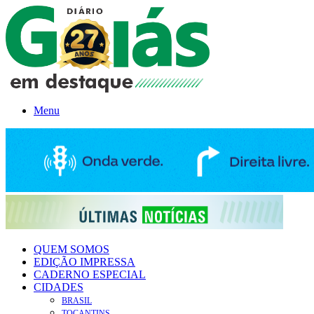
Menu
QUEM SOMOS
EDIÇÃO IMPRESSA
CADERNO ESPECIAL
CIDADES
BRASIL
TOCANTINS