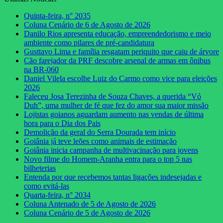
Quinta-feira, n° 2035
Coluna Cenário de 6 de Agosto de 2026
Danilo Rios apresenta educação, empreendedorismo e meio
ambiente como pilares de pré-candidatura
Gusttavo Lima e família resgatam periquito que caiu de árvore
Cão farejador da PRF descobre arsenal de armas em ônibus
na BR-060
Daniel Vilela escolhe Luiz do Carmo como vice para eleições
2026
Faleceu Josa Terezinha de Souza Chaves, a querida “Vó
Duh”, uma mulher de fé que fez do amor sua maior missão
Lojistas goianos aguardam aumento nas vendas de última
hora para o Dia dos Pais
Demolição da geral do Serra Dourada tem início
Goiânia já teve leões como animais de estimação
Goiânia inicia campanha de multivacinação para jovens
Novo filme do Homem-Aranha entra para o top 5 nas
bilheterias
Entenda por que recebemos tantas ligações indesejadas e
como evitá-las
Quarta-feira, n° 2034
Coluna Antenado de 5 de Agosto de 2026
Coluna Cenário de 5 de Agosto de 2026