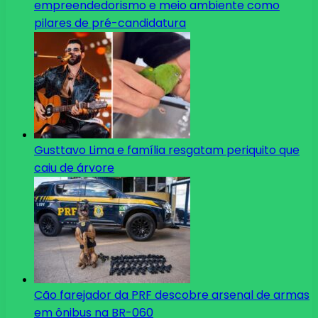
empreendedorismo e meio ambiente como
pilares de pré-candidatura
Gusttavo Lima e família resgatam periquito que
caiu de árvore
Cão farejador da PRF descobre arsenal de armas
em ônibus na BR-060