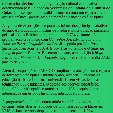
reflete o fortalecimento da programação cultural e educativa
desenvolvida pela unidade da
Secretaria de Estado da Cultura de
Goiás
. O desempenho consolida o museu como um espaço ativo de
difusão artística, preservação da memória e incentivo à pesquisa.
A agenda de exposições temporárias foi um dos principais atrativos
do ano. Ao todo, cinco mostras de média e longa duração passaram
pela sala Alois Feichtenberger, reunindo 3.734 visitantes. A
programação teve início com
Caminhos Ancestrais: Um Olhar
Sobre os Povos Originários do Brasil
, seguida por
Um Rosto
Suspenso
,
Josh Journey: A Arte por Trás do Game
e
O Salto da
Imagem para a Pintura
. Encerrando o ano, a exposição
Ichi-go
Ichi-e: Um Momento, Um Encontro
segue em cartaz até o dia 22 de
janeiro de 2026.
Além das exposições, o MIS-GO ampliou sua atuação como espaço
de formação e pesquisa. Durante o ano, recebeu 11 escolas da
educação básica e 16 turmas universitárias em visitas técnicas,
totalizando 853 estudantes. O acesso aos acervos fotográfico,
fonográfico e videográfico também atraiu 136 pesquisadores
interessados em estudos históricos, artísticos e culturais.
A programação cultural contou ainda com 22 atividades, entre
oficinas, aulas abertas, audições de vinil, sessões com filmes em
VHS, debates e workshops, que reuniram cerca de 1.084