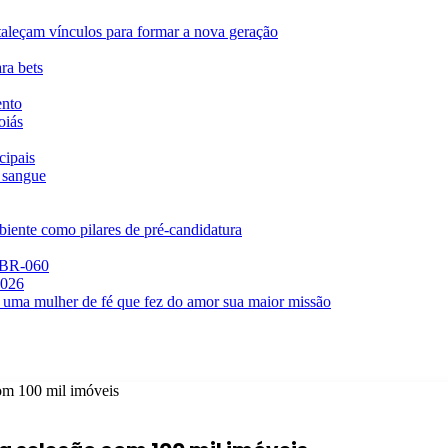
rtaleçam vínculos para formar a nova geração
ra bets
ento
oiás
cipais
 sangue
iente como pilares de pré-candidatura
a BR-060
2026
 uma mulher de fé que fez do amor sua maior missão
om 100 mil imóveis