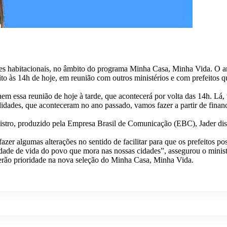
s habitacionais, no âmbito do programa Minha Casa, Minha Vida. O anúnc
ito às 14h de hoje, em reunião com outros ministérios e com prefeitos 
em essa reunião de hoje à tarde, que acontecerá por volta das 14h. Lá,
alidades, que aconteceram no ano passado, vamos fazer a partir de fi
stro, produzido pela Empresa Brasil de Comunicação (EBC), Jader diss
r algumas alterações no sentido de facilitar para que os prefeitos pos
lidade de vida do povo que mora nas nossas cidades”, assegurou o minist
terão prioridade na nova seleção do Minha Casa, Minha Vida.