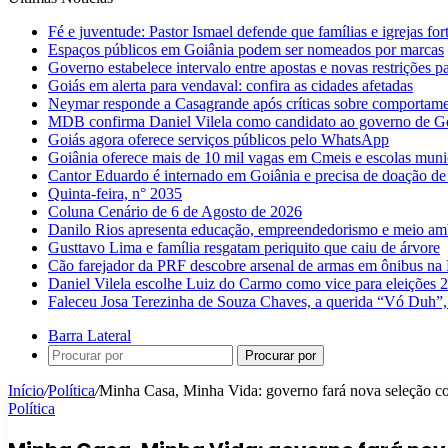
Fé e juventude: Pastor Ismael defende que famílias e igrejas fo
Espaços públicos em Goiânia podem ser nomeados por marcas
Governo estabelece intervalo entre apostas e novas restrições pa
Goiás em alerta para vendaval: confira as cidades afetadas
Neymar responde a Casagrande após críticas sobre comportam
MDB confirma Daniel Vilela como candidato ao governo de G
Goiás agora oferece serviços públicos pelo WhatsApp
Goiânia oferece mais de 10 mil vagas em Cmeis e escolas muni
Cantor Eduardo é internado em Goiânia e precisa de doação de
Quinta-feira, n° 2035
Coluna Cenário de 6 de Agosto de 2026
Danilo Rios apresenta educação, empreendedorismo e meio amb
Gusttavo Lima e família resgatam periquito que caiu de árvore
Cão farejador da PRF descobre arsenal de armas em ônibus n
Daniel Vilela escolhe Luiz do Carmo como vice para eleições 
Faleceu Josa Terezinha de Souza Chaves, a querida “Vó Duh”,
Barra Lateral
Procurar por
Início
/
Política
/
Minha Casa, Minha Vida: governo fará nova seleção c
Política