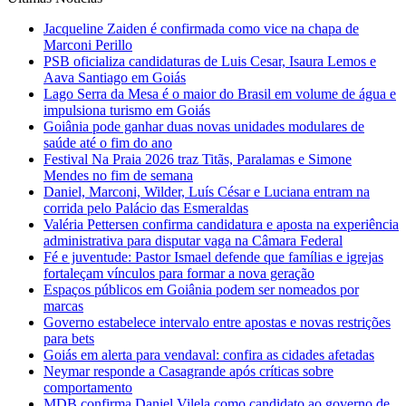
Jacqueline Zaiden é confirmada como vice na chapa de
Marconi Perillo
PSB oficializa candidaturas de Luis Cesar, Isaura Lemos e
Aava Santiago em Goiás
Lago Serra da Mesa é o maior do Brasil em volume de água e
impulsiona turismo em Goiás
Goiânia pode ganhar duas novas unidades modulares de
saúde até o fim do ano
Festival Na Praia 2026 traz Titãs, Paralamas e Simone
Mendes no fim de semana
Daniel, Marconi, Wilder, Luís César e Luciana entram na
corrida pelo Palácio das Esmeraldas
Valéria Pettersen confirma candidatura e aposta na experiência
administrativa para disputar vaga na Câmara Federal
Fé e juventude: Pastor Ismael defende que famílias e igrejas
fortaleçam vínculos para formar a nova geração
Espaços públicos em Goiânia podem ser nomeados por
marcas
Governo estabelece intervalo entre apostas e novas restrições
para bets
Goiás em alerta para vendaval: confira as cidades afetadas
Neymar responde a Casagrande após críticas sobre
comportamento
MDB confirma Daniel Vilela como candidato ao governo de