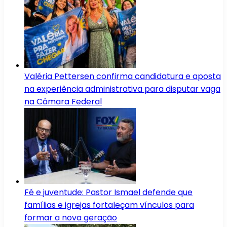
Valéria Pettersen confirma candidatura e aposta
na experiência administrativa para disputar vaga
na Câmara Federal
Fé e juventude: Pastor Ismael defende que
famílias e igrejas fortaleçam vínculos para
formar a nova geração