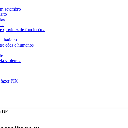
em setembro
sito
das
ia
e gravidez de funcionária
ilhadeira
ntre cães e humanos
de
la violência
 fazer PIX
o DF