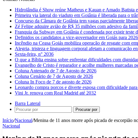
Hidrolândia é Show reúne Matheus e Kauan e Amado Batista 
Primeira via lateral do viaduto em Goiânia é liberada para o trân
Concurso da Câmara de Goiânia tem vagas parcialmente libera
Zé Felipe adquire avião de R$ 35 milhões com adesivo da famíl
Franquia da Subway em Goiânia é condenada por exigir teste d
Definidos os candidatos a vice-governador em Goiás para 2026
Incêndio na Ceasa Goiás mobiliza operação de resgate com emp
Alegria, tristeza e linguagem corporal afetam a comunicação e
Sexta-feira, n° 2036
O que a Bíblia ensina sobre enfrentar dificuldades com dignida
Evangelho de Cristo é reparador e acolhe mulheres marcadas pe
Coluna Antenado de 7 de Agosto de 2026
Coluna Cenário de 7 de Agosto de 2026
Coluna In Foco de 7 de agosto de 2026
Leonardo compra porcos e diverte esposa com dificuldade para
Vini Jr. renova com Real Madrid até 2032
Barra Lateral
Procurar por
Início
/
Nacional
/
Menina de 11 anos morre após picada de escorpião n
Nacional