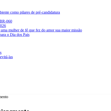
iente como pilares de pré-candidatura
a BR-060
2026
 uma mulher de fé que fez do amor sua maior missão
para o Dia dos Pais
s
evitá-las
amento