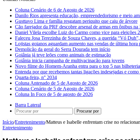
Coluna Cenário de 6 de Agosto de 2026
Danilo Rios apresenta educação, empreendedorismo e meio amb
Gusttavo Lima e família resgatam periquito que caiu de árvore
Cão farejador da PRF descobre arsenal de armas em ônibus n
Daniel Vilela escolhe Luiz do Carmo como vice para eleições 
Faleceu Josa Terezinha de Souza Chaves, a querida “Vó Duh”,
Lojistas goianos aguardam aumento nas vendas de última hora 
Demolição da geral do Serra Dourada tem início
Goiânia já teve leões como animais de estimação
Goiânia inicia campanha de multivacinação para jovens
Novo filme do Homem-Aranha entra para o top 5 nas bilheteria
Entenda por que recebemos tantas ligações indesejadas e como 
Quarta-feira, n° 2034
Coluna Antenado de 5 de Agosto de 2026
Coluna Cenário de 5 de Agosto de 2026
Coluna In Foco de 5 de agosto de 2026
Barra Lateral
Procurar por
Início
/
Entretenimento
/
Matteus e Isabelle enfrentam crise no relacion
Entretenimento