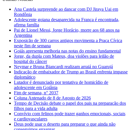
Ana Castela surpreende ao dançar com DJ Jiraya Uai em
Rondônia
Adolescente goiana desaparecida na França é encontrada,
afirma família
Pai de Lionel Messi, Jorge Horácio, morre aos 68 anos na
Argentina
Exposição de 300 carros antigos movimenta a Praça Cívica
neste fim de semana
Goiás apresenta melhoria nas notas do ensino fundamental
Jorge, da dupla com Mateus, doa violões para leilão de
hospital do câncer
Neymar e Bruna Biancardi realizam arraiá no Guarujá
Indicação de embaixador de Trump ao Brasil enfrenta impasse
diplomático
Lutador é denunciado por tentativa de homicídio de
adolescente em Goiânia
Fim de semana, n° 2037
Coluna Antenado de 8 de Agosto de 2026
Tempo de Decisão debate o papel dos pais na preparação dos
filhos para a vida adulta
Convívio com felinos pode trazer ganhos emocionais, sociais
e cardiovasculares
Deus pode usar o deserto para preparar o que ainda não
conseguimos enxergar