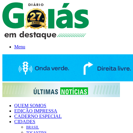
Menu
QUEM SOMOS
EDIÇÃO IMPRESSA
CADERNO ESPECIAL
CIDADES
BRASIL
TOCANTINS