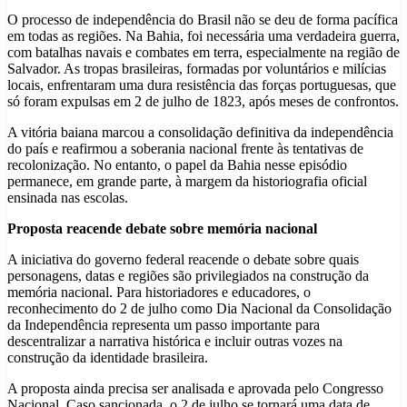
O processo de independência do Brasil não se deu de forma pacífica
em todas as regiões. Na Bahia, foi necessária uma verdadeira guerra,
com batalhas navais e combates em terra, especialmente na região de
Salvador. As tropas brasileiras, formadas por voluntários e milícias
locais, enfrentaram uma dura resistência das forças portuguesas, que
só foram expulsas em 2 de julho de 1823, após meses de confrontos.
A vitória baiana marcou a consolidação definitiva da independência
do país e reafirmou a soberania nacional frente às tentativas de
recolonização. No entanto, o papel da Bahia nesse episódio
permanece, em grande parte, à margem da historiografia oficial
ensinada nas escolas.
Proposta reacende debate sobre memória nacional
A iniciativa do governo federal reacende o debate sobre quais
personagens, datas e regiões são privilegiados na construção da
memória nacional. Para historiadores e educadores, o
reconhecimento do 2 de julho como Dia Nacional da Consolidação
da Independência representa um passo importante para
descentralizar a narrativa histórica e incluir outras vozes na
construção da identidade brasileira.
A proposta ainda precisa ser analisada e aprovada pelo Congresso
Nacional. Caso sancionada, o 2 de julho se tornará uma data de