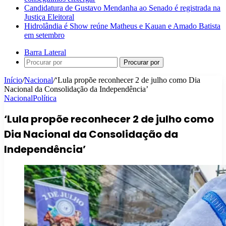
Candidatura de Gustavo Mendanha ao Senado é registrada na
Justiça Eleitoral
Hidrolândia é Show reúne Matheus e Kauan e Amado Batista
em setembro
Barra Lateral
Procurar por
Início
/
Nacional
/
‘Lula propõe reconhecer 2 de julho como Dia
Nacional da Consolidação da Independência’
Nacional
Política
‘Lula propõe reconhecer 2 de julho como
Dia Nacional da Consolidação da
Independência’