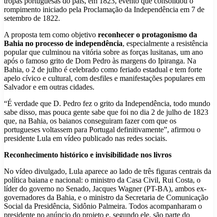
tropas portuguesas do país, em 1823, evento que consolidou o
rompimento iniciado pela Proclamação da Independência em 7 de
setembro de 1822.
A proposta tem como objetivo
reconhecer o protagonismo da
Bahia no processo de independência
, especialmente a resistência
popular que culminou na vitória sobre as forças lusitanas, um ano
após o famoso grito de Dom Pedro às margens do Ipiranga. Na
Bahia, o 2 de julho é celebrado como feriado estadual e tem forte
apelo cívico e cultural, com desfiles e manifestações populares em
Salvador e em outras cidades.
“É verdade que D. Pedro fez o grito da Independência, todo mundo
sabe disso, mas pouca gente sabe que foi no dia 2 de julho de 1823
que, na Bahia, os baianos conseguiram fazer com que os
portugueses voltassem para Portugal definitivamente”, afirmou o
presidente Lula em vídeo publicado nas redes sociais.
Reconhecimento histórico e invisibilidade nos livros
No vídeo divulgado, Lula aparece ao lado de três figuras centrais da
política baiana e nacional: o ministro da Casa Civil, Rui Costa, o
líder do governo no Senado, Jacques Wagner (PT-BA), ambos ex-
governadores da Bahia, e o ministro da Secretaria de Comunicação
Social da Presidência, Sidônio Palmeira. Todos acompanharam o
presidente no anúncio do projeto e, segundo ele, são parte do