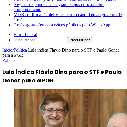
Neymar responde a Casagrande após críticas sobre
comportamento
MDB confirma Daniel Vilela como candidato ao governo de
Goiás
Goiás agora oferece serviços públicos pelo WhatsApp
Barra Lateral
Procurar por
Início
/
Política
/
Lula indica Flávio Dino para o STF e Paulo Gonet
para a PGR
Política
Lula indica Flávio Dino para o STF e Paulo
Gonet para a PGR