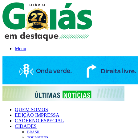
Menu
QUEM SOMOS
EDIÇÃO IMPRESSA
CADERNO ESPECIAL
CIDADES
BRASIL
TOCANTINS