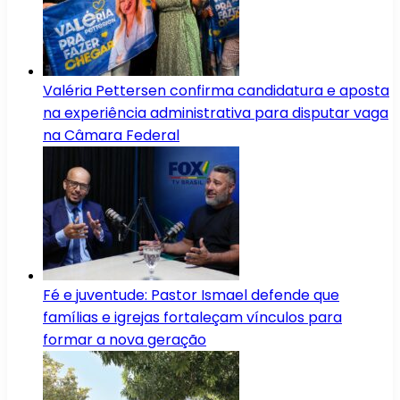
Valéria Pettersen confirma candidatura e aposta
na experiência administrativa para disputar vaga
na Câmara Federal
Fé e juventude: Pastor Ismael defende que
famílias e igrejas fortaleçam vínculos para
formar a nova geração