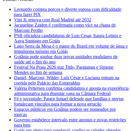
Leonardo compra porcos e diverte esposa com dificuldade
para fazer PIX
Vini Jr. renova com Real Madrid até 2032
Jacqueline Zaiden é confirmada como vice na chapa de
Marconi Perillo
PSB oficializa candidaturas de Luis Cesar, Isaura Lemos e
Aava Santiago em Goiás
Lago Serra da Mesa é o maior do Brasil em volume de água e
impulsiona turismo em Goiás
Goiânia pode ganhar duas novas unidades modulares de
saúde até o fim do ano
Festival Na Praia 2026 traz Titãs, Paralamas e Simone
Mendes no fim de semana
Daniel, Marconi, Wilder, Luís César e Luciana entram na
corrida pelo Palácio das Esmeraldas
Valéria Pettersen confirma candidatura e aposta na experiência
administrativa para disputar vaga na Câmara Federal
Fé e juventude: Pastor Ismael defende que famílias e igrejas
fortaleçam vínculos para formar a nova geração
Espaços públicos em Goiânia podem ser nomeados por
marcas
Governo estabelece intervalo entre apostas e novas restrições
para bets
Goiás em alerta para vendaval: confira as cidades afetadas