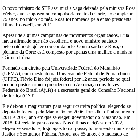
O novo ministro do STF assumirá a vaga deixada pela ministra Rosa
Weber, que se aposentou compulsoriamente da Corte, ao completar
75 anos, no início do mês. Rosa foi nomeada pela então presidenta
Dilma Rousseff, em 2011.
Apesar de algumas campanhas de movimentos organizados, Lula
havia afirmado que não escolheria o novo ministro pautado
pelo critério de gênero ou cor da pele. Com a saída de Rosa, o
plenário da Corte está composto por apenas uma mulher, a ministra
Cármen Lúcia.
Formado em direito pela Universidade Federal do Maranhão
(UFMA), com mestrado na Universidade Federal de Pernambuco
(UFPE), Flávio Dino foi juiz federal por 12 anos, período no qual
ocupou postos como a presidência da Associação dos Juízes
Federais do Brasil (Ajufe) e a secretaria-geral do Conselho Nacional
de Justiça (CNJ).
Ele deixou a magistratura para seguir carreira política, elegendo-se
deputado federal pelo Maranhão em 2006. Presidiu a Embratur entre
2011 e 2014, ano em que se elegeu governador do Maranhão. Em
2018, foi reeleito para o cargo. Nas últimas eleições, em 2022,
elegeu-se senador e, logo após tomar posse, foi nomeado ministro da
Justiça e Segurança Pública. Agora, aos 55 anos, é o indicado de