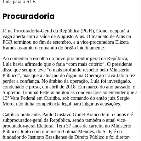
Lula para o STF.
Procuradoria
Já na Procuradoria-Geral da República (PGR), Gonet ocupará a
vaga aberta com a saída de Augusto Aras. O mandato de Aras na
PGR terminou no fim de setembro, e a vice-procuradora Elizeta
Ramos assumiu o comando do órgão interinamente.
Ao comentar a escolha do novo procurador-geral da República,
Lula havia afirmado que o faria “com mais critério”. O presidente
disse que sempre teve “o mais profundo respeito pelo Ministério
Público”, mas que a atuação do órgão na Operação Lava Jato o fez
perder a confiança. No âmbito da operação, Lula foi investigado,
condenado e preso, em abril de 2018. Em março do ano passado, o
Supremo Tribunal Federal anulou as condenações ao entender que a
13ª Vara Federal em Curitiba, sob comando do então juiz Sergio
Moro, não tinha competência legal para julgar as acusações.
Católico praticante, Paulo Gustavo Gonet Branco tem 57 anos e é
subprocurador-geral da República, sendo também o atual vice-
procurador-geral Eleitoral. Tem 37 anos de carreira no Ministério
Público. Junto com o ministro Gilmar Mendes, do STF, é co-
fundador do Instituto Brasiliense de Direito Público e foi diretor-