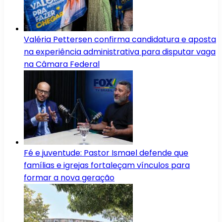
Valéria Pettersen confirma candidatura e aposta
na experiência administrativa para disputar vaga
na Câmara Federal
Fé e juventude: Pastor Ismael defende que
famílias e igrejas fortaleçam vínculos para
formar a nova geração