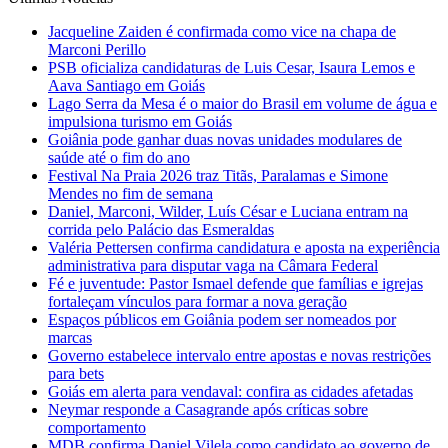
Jacqueline Zaiden é confirmada como vice na chapa de
Marconi Perillo
PSB oficializa candidaturas de Luis Cesar, Isaura Lemos e
Aava Santiago em Goiás
Lago Serra da Mesa é o maior do Brasil em volume de água e
impulsiona turismo em Goiás
Goiânia pode ganhar duas novas unidades modulares de
saúde até o fim do ano
Festival Na Praia 2026 traz Titãs, Paralamas e Simone
Mendes no fim de semana
Daniel, Marconi, Wilder, Luís César e Luciana entram na
corrida pelo Palácio das Esmeraldas
Valéria Pettersen confirma candidatura e aposta na experiência
administrativa para disputar vaga na Câmara Federal
Fé e juventude: Pastor Ismael defende que famílias e igrejas
fortaleçam vínculos para formar a nova geração
Espaços públicos em Goiânia podem ser nomeados por
marcas
Governo estabelece intervalo entre apostas e novas restrições
para bets
Goiás em alerta para vendaval: confira as cidades afetadas
Neymar responde a Casagrande após críticas sobre
comportamento
MDB confirma Daniel Vilela como candidato ao governo de