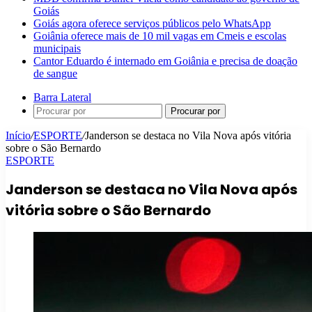
Goiás
Goiás agora oferece serviços públicos pelo WhatsApp
Goiânia oferece mais de 10 mil vagas em Cmeis e escolas
municipais
Cantor Eduardo é internado em Goiânia e precisa de doação
de sangue
Barra Lateral
Procurar por
Início
/
ESPORTE
/
Janderson se destaca no Vila Nova após vitória
sobre o São Bernardo
ESPORTE
Janderson se destaca no Vila Nova após
vitória sobre o São Bernardo