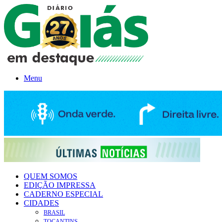
Menu
QUEM SOMOS
EDIÇÃO IMPRESSA
CADERNO ESPECIAL
CIDADES
BRASIL
TOCANTINS