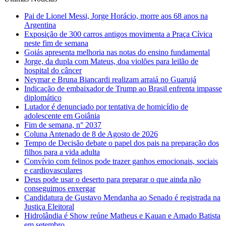
Pai de Lionel Messi, Jorge Horácio, morre aos 68 anos na
Argentina
Exposição de 300 carros antigos movimenta a Praça Cívica
neste fim de semana
Goiás apresenta melhoria nas notas do ensino fundamental
Jorge, da dupla com Mateus, doa violões para leilão de
hospital do câncer
Neymar e Bruna Biancardi realizam arraiá no Guarujá
Indicação de embaixador de Trump ao Brasil enfrenta impasse
diplomático
Lutador é denunciado por tentativa de homicídio de
adolescente em Goiânia
Fim de semana, n° 2037
Coluna Antenado de 8 de Agosto de 2026
Tempo de Decisão debate o papel dos pais na preparação dos
filhos para a vida adulta
Convívio com felinos pode trazer ganhos emocionais, sociais
e cardiovasculares
Deus pode usar o deserto para preparar o que ainda não
conseguimos enxergar
Candidatura de Gustavo Mendanha ao Senado é registrada na
Justiça Eleitoral
Hidrolândia é Show reúne Matheus e Kauan e Amado Batista
em setembro