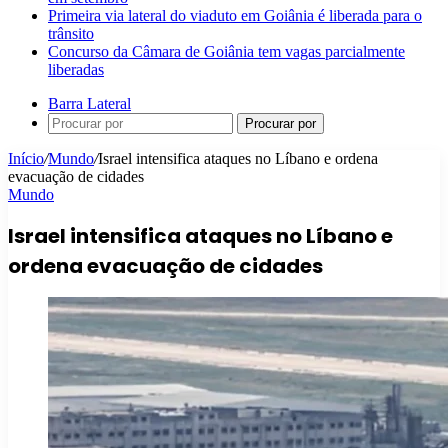
Primeira via lateral do viaduto em Goiânia é liberada para o
trânsito
Concurso da Câmara de Goiânia tem vagas parcialmente
liberadas
Barra Lateral
Procurar por
Início
/
Mundo
/
Israel intensifica ataques no Líbano e ordena
evacuação de cidades
Mundo
Israel intensifica ataques no Líbano e
ordena evacuação de cidades