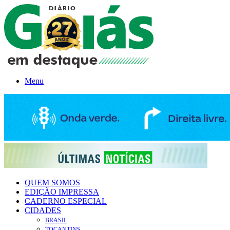
Menu
QUEM SOMOS
EDIÇÃO IMPRESSA
CADERNO ESPECIAL
CIDADES
BRASIL
TOCANTINS