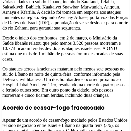
várias cidades no sul do Líbano, incluindo Sarafand, Tefahta,
Saksakiyeh, Bablieh, Kaakaiyet Snawbar, Marwanieh, Anqoun,
Arnaya e Kfarfila. A decisão foi tomada em resposta aos ataques
iminentes na região. Segundo Avichay Adraee, porta-voz das Forças
de Defesa de Israel (IDF), a população deve se deslocar para o norte
do rio Zahrani para garantir sua segurança.
Desde o início dos confrontos, em 2 de março, o Ministério da
Saúde libanês relatou que pelo menos 3.526 pessoas morreram e
10.773 ficaram feridas devido aos ataques israelenses. A ONU
estima que mais de 1 milhão de pessoas foram deslocadas de suas
casas.
Os ataques aéreos israelenses mataram pelo menos sete pessoas no
sul do Líbano na noite de quinta-feira, conforme informado pela
Defesa Civil libanesa. Um dos bombardeios ocorreu próximo ao
Hospital Jabal Amel, em Tiro, resultando na morte de quatro pessoas
e ferindo outras sete. Em outro ponto da cidade, três pessoas
morreram e cinco ficaram feridas, incluindo duas crianças.
Acordo de cessar-fogo fracassado
Apesar de um acordo de cessar-fogo mediado pelos Estados Unidos
ter sido negociado entre Israel e Líbano na quarta-feira (3/6), os
ataques e retaliações continuaram. O Hezbollah rejeitou o acordo,