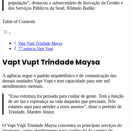
população”, destacou o subsecretário de Inovação da Gestão e
dos Serviços Públicos da Sead, Rômulo Bailão
Table of Contents
Vapt Vupt Trindade Maysa
77 agência Vapt Vupt
Vapt Vupt Trindade Maysa
A agência segue o padrão arquitetônico e de comunicação das
demais unidades Vapt Vupt e tem capacidade para sete mil
atendimentos mensais.
“Essa estrutura foi pensada para cuidar de gente. Tem a função
de ser luz e esperança na vida daqueles que precisam. Nós
estamos aqui para atender a esses anseios”, disse o prefeito de
Trindade, Marden Júnior.
O Vapt Vupt Trindade Maysa concentra os principais serviços do
programa, como atendimentos para confecção da carteira de