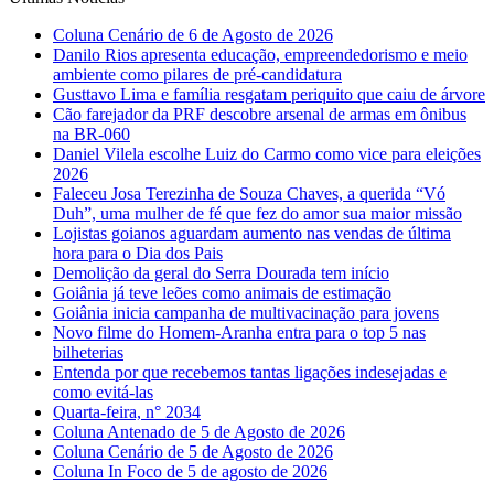
Coluna Cenário de 6 de Agosto de 2026
Danilo Rios apresenta educação, empreendedorismo e meio
ambiente como pilares de pré-candidatura
Gusttavo Lima e família resgatam periquito que caiu de árvore
Cão farejador da PRF descobre arsenal de armas em ônibus
na BR-060
Daniel Vilela escolhe Luiz do Carmo como vice para eleições
2026
Faleceu Josa Terezinha de Souza Chaves, a querida “Vó
Duh”, uma mulher de fé que fez do amor sua maior missão
Lojistas goianos aguardam aumento nas vendas de última
hora para o Dia dos Pais
Demolição da geral do Serra Dourada tem início
Goiânia já teve leões como animais de estimação
Goiânia inicia campanha de multivacinação para jovens
Novo filme do Homem-Aranha entra para o top 5 nas
bilheterias
Entenda por que recebemos tantas ligações indesejadas e
como evitá-las
Quarta-feira, n° 2034
Coluna Antenado de 5 de Agosto de 2026
Coluna Cenário de 5 de Agosto de 2026
Coluna In Foco de 5 de agosto de 2026