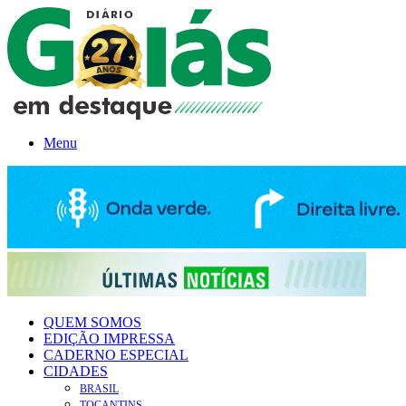
Menu
QUEM SOMOS
EDIÇÃO IMPRESSA
CADERNO ESPECIAL
CIDADES
BRASIL
TOCANTINS