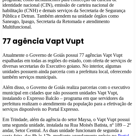
identidade nacional (CIN), emissão de carteira nacional de
habilitação (CNH) e demais serviços da Secretaria de Segurança
Pública e Detran. Também atendem na unidade órgãos como
Saneago, Ipasgo, Secretaria da Retomada e atendimento
Multifuncional.
77 agência Vapt Vupt
Atualmente o Governo de Goiás possui 77 agências Vapt Vupt
espalhadas em todas as regiões do estado, com oferta de serviços de
diversas secretarias do Executivo goiano. No interior, algumas
unidades possuem ainda parceria com a prefeitura local, oferecendo
também serviços municipais.
Além disso, o Governo de Goiás realiza parcerias com o executivo
municipal em cidades que não possuem unidades Vapt Vupt,
instalando o Expresso Balcão – programa em que servidores da
prefeitura realizam o atendimento da população para a efetivação de
serviços disponíveis no Portal Expresso.
Em Trindade, além da agência do setor Maysa, o Vapt Vupt possui
uma segunda unidade, instalada na Rua Moisés Batista, nº 189 – 2º
andar, Setor Central. As duas unidade funcionam de segunda a
sexta-feira, das 8h às 17h, mediante agendamento prévio no
Portal