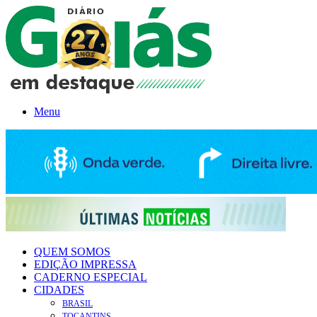
Menu
QUEM SOMOS
EDIÇÃO IMPRESSA
CADERNO ESPECIAL
CIDADES
BRASIL
TOCANTINS