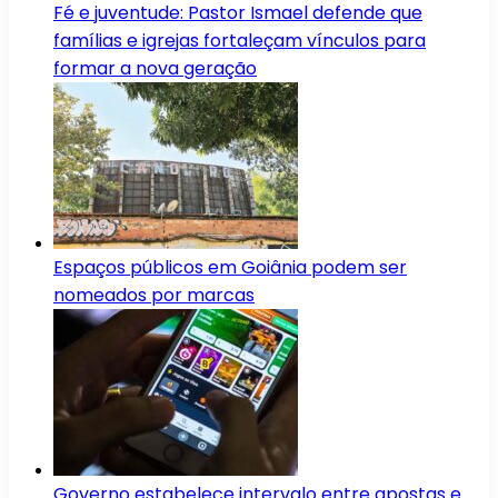
Fé e juventude: Pastor Ismael defende que
famílias e igrejas fortaleçam vínculos para
formar a nova geração
Espaços públicos em Goiânia podem ser
nomeados por marcas
Governo estabelece intervalo entre apostas e