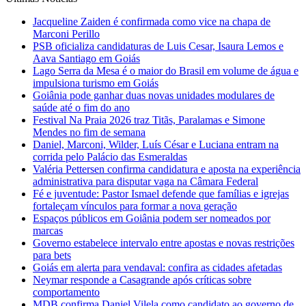
Jacqueline Zaiden é confirmada como vice na chapa de
Marconi Perillo
PSB oficializa candidaturas de Luis Cesar, Isaura Lemos e
Aava Santiago em Goiás
Lago Serra da Mesa é o maior do Brasil em volume de água e
impulsiona turismo em Goiás
Goiânia pode ganhar duas novas unidades modulares de
saúde até o fim do ano
Festival Na Praia 2026 traz Titãs, Paralamas e Simone
Mendes no fim de semana
Daniel, Marconi, Wilder, Luís César e Luciana entram na
corrida pelo Palácio das Esmeraldas
Valéria Pettersen confirma candidatura e aposta na experiência
administrativa para disputar vaga na Câmara Federal
Fé e juventude: Pastor Ismael defende que famílias e igrejas
fortaleçam vínculos para formar a nova geração
Espaços públicos em Goiânia podem ser nomeados por
marcas
Governo estabelece intervalo entre apostas e novas restrições
para bets
Goiás em alerta para vendaval: confira as cidades afetadas
Neymar responde a Casagrande após críticas sobre
comportamento
MDB confirma Daniel Vilela como candidato ao governo de