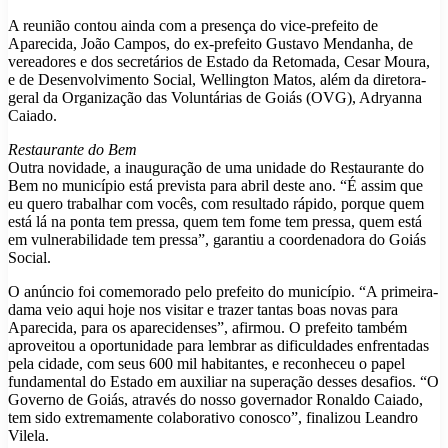
A reunião contou ainda com a presença do vice-prefeito de
Aparecida, João Campos, do ex-prefeito Gustavo Mendanha, de
vereadores e dos secretários de Estado da Retomada, Cesar Moura,
e de Desenvolvimento Social, Wellington Matos, além da diretora-
geral da Organização das Voluntárias de Goiás (OVG), Adryanna
Caiado.
Restaurante do Bem
Outra novidade, a inauguração de uma unidade do Restaurante do
Bem no município está prevista para abril deste ano. “É assim que
eu quero trabalhar com vocês, com resultado rápido, porque quem
está lá na ponta tem pressa, quem tem fome tem pressa, quem está
em vulnerabilidade tem pressa”, garantiu a coordenadora do Goiás
Social.
O anúncio foi comemorado pelo prefeito do município. “A primeira-
dama veio aqui hoje nos visitar e trazer tantas boas novas para
Aparecida, para os aparecidenses”, afirmou. O prefeito também
aproveitou a oportunidade para lembrar as dificuldades enfrentadas
pela cidade, com seus 600 mil habitantes, e reconheceu o papel
fundamental do Estado em auxiliar na superação desses desafios. “O
Governo de Goiás, através do nosso governador Ronaldo Caiado,
tem sido extremamente colaborativo conosco”, finalizou Leandro
Vilela.