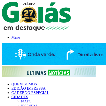
Menu
QUEM SOMOS
EDIÇÃO IMPRESSA
CADERNO ESPECIAL
CIDADES
BRASIL
TOCANTINS