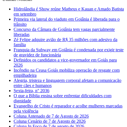
Hidrolândia é Show reúne Matheus e Kauan e Amado Batista
em setembro
Primeira via lateral do viaduto em Goiânia é liberada para o
trânsito
Concurso da Câmara de Goiânia tem vagas parcialmente
liberadas
Zé Felipe adquire avião de R$ 35 milhões com adesivo da
família
Franquia da Subway em Goiânia é condenada por exigir teste
de gravidez de funcionária
Definidos os candidatos a vice-governador em Goiás para
2026
Incêndio na Ceasa Goiás mobiliza operação de resgate com
empilhadeira
Alegria, tristeza e linguagem corporal afetam a comunicação
entre cães e humanos
Sexta-feira, n° 2036
O que a Bíblia ensina sobre enfrentar dificuldades com
dignidade
Evangelho de Cristo é reparador e acolhe mulheres marcadas
pela violência
Coluna Antenado de 7 de Agosto de 2026
Coluna Cenário de 7 de Agosto de 2026
Coluna In Foco de 7 de agosto de 2026