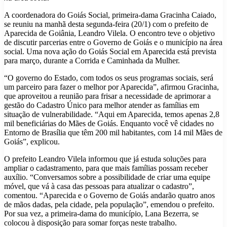
A coordenadora do Goiás Social, primeira-dama Gracinha Caiado,
se reuniu na manhã desta segunda-feira (20/1) com o prefeito de
Aparecida de Goiânia, Leandro Vilela. O encontro teve o objetivo
de discutir parcerias entre o Governo de Goiás e o município na área
social. Uma nova ação do Goiás Social em Aparecida está prevista
para março, durante a Corrida e Caminhada da Mulher.
“O governo do Estado, com todos os seus programas sociais, será
um parceiro para fazer o melhor por Aparecida”, afirmou Gracinha,
que aproveitou a reunião para frisar a necessidade de aprimorar a
gestão do Cadastro Único para melhor atender as famílias em
situação de vulnerabilidade. “Aqui em Aparecida, temos apenas 2,8
mil beneficiárias do Mães de Goiás. Enquanto você vê cidades no
Entorno de Brasília que têm 200 mil habitantes, com 14 mil Mães de
Goiás”, explicou.
O prefeito Leandro Vilela informou que já estuda soluções para
ampliar o cadastramento, para que mais famílias possam receber
auxílio. “Conversamos sobre a possibilidade de criar uma equipe
móvel, que vá à casa das pessoas para atualizar o cadastro”,
comentou. “Aparecida e o Governo de Goiás andarão quatro anos
de mãos dadas, pela cidade, pela população”, emendou o prefeito.
Por sua vez, a primeira-dama do município, Lana Bezerra, se
colocou à disposição para somar forças neste trabalho.