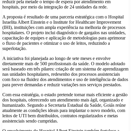
reduzir pela metade o tempo de espera por atendimento em
hospitais, por meio da integração de 24 unidades da rede.
A proposta é resultado de uma parceria estratégica com o Hospital
Israelita Albert Einstein e o Institute for Healthcare Improvement
(IHI), instituições com ampla experiência na melhoria de processos
hospitalares. O projeto inclui diagnóstico de gargalos nas unidades,
capacitação de equipes e aplicação de metodologias para aprimorar
o fluxo de pacientes e otimizar o uso de leitos, reduzindo a
superlotação.
A iniciativa foi planejada ao longo de sete meses e envolve
diretamente mais de 500 profissionais da saúde. O modelo adotado
será baseado em três pilares: criação de um sistema de aprendizagem
nas unidades hospitalares, redesenho dos processos assistenciais
com foco na fluidez dos atendimentos e uso de inteligência de dados
para prever demandas e reduzir variações nos serviços prestados.
Com essa estratégia, o estado pretende tornar mais eficiente a gestão
dos hospitais, oferecendo um atendimento mais ágil, organizado e
humanizado. Segundo a Secretaria Estadual da Saúde, Goiás reúne
atualmente as condições ideais para implantar o novo modelo, com
leitos de UTI bem distribuídos, contratos regularizados e metas
assistenciais sendo cumpridas.
O envolvimento do Hospital Albert Einstein também fortalece a