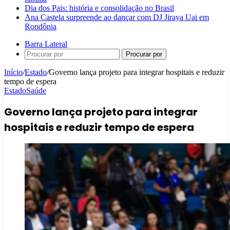
Dia dos Pais: história e consolidação no Brasil
Ana Castela surpreende ao dançar com DJ Jiraya Uai em
Rondônia
Barra Lateral
Procurar por
Início
/
Estado
/
Governo lança projeto para integrar hospitais e reduzir
tempo de espera
Estado
Saúde
Governo lança projeto para integrar
hospitais e reduzir tempo de espera