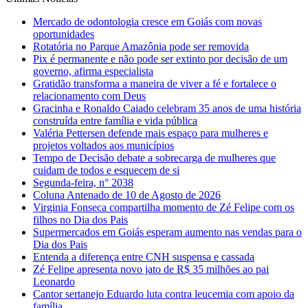
Mercado de odontologia cresce em Goiás com novas
oportunidades
Rotatória no Parque Amazônia pode ser removida
Pix é permanente e não pode ser extinto por decisão de um
governo, afirma especialista
Gratidão transforma a maneira de viver a fé e fortalece o
relacionamento com Deus
Gracinha e Ronaldo Caiado celebram 35 anos de uma história
construída entre família e vida pública
Valéria Pettersen defende mais espaço para mulheres e
projetos voltados aos municípios
Tempo de Decisão debate a sobrecarga de mulheres que
cuidam de todos e esquecem de si
Segunda-feira, n° 2038
Coluna Antenado de 10 de Agosto de 2026
Virginia Fonseca compartilha momento de Zé Felipe com os
filhos no Dia dos Pais
Supermercados em Goiás esperam aumento nas vendas para o
Dia dos Pais
Entenda a diferença entre CNH suspensa e cassada
Zé Felipe apresenta novo jato de R$ 35 milhões ao pai
Leonardo
Cantor sertanejo Eduardo luta contra leucemia com apoio da
família