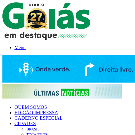
Menu
QUEM SOMOS
EDIÇÃO IMPRESSA
CADERNO ESPECIAL
CIDADES
BRASIL
TOCANTINS