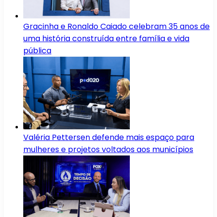
Gracinha e Ronaldo Caiado celebram 35 anos de
uma história construída entre família e vida
pública
Valéria Pettersen defende mais espaço para
mulheres e projetos voltados aos municípios