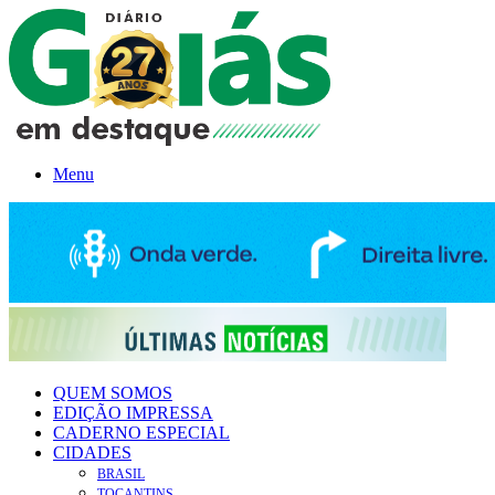
Menu
QUEM SOMOS
EDIÇÃO IMPRESSA
CADERNO ESPECIAL
CIDADES
BRASIL
TOCANTINS