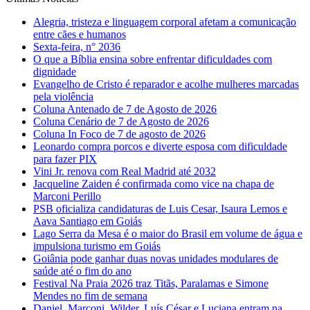
Alegria, tristeza e linguagem corporal afetam a comunicação
entre cães e humanos
Sexta-feira, n° 2036
O que a Bíblia ensina sobre enfrentar dificuldades com
dignidade
Evangelho de Cristo é reparador e acolhe mulheres marcadas
pela violência
Coluna Antenado de 7 de Agosto de 2026
Coluna Cenário de 7 de Agosto de 2026
Coluna In Foco de 7 de agosto de 2026
Leonardo compra porcos e diverte esposa com dificuldade
para fazer PIX
Vini Jr. renova com Real Madrid até 2032
Jacqueline Zaiden é confirmada como vice na chapa de
Marconi Perillo
PSB oficializa candidaturas de Luis Cesar, Isaura Lemos e
Aava Santiago em Goiás
Lago Serra da Mesa é o maior do Brasil em volume de água e
impulsiona turismo em Goiás
Goiânia pode ganhar duas novas unidades modulares de
saúde até o fim do ano
Festival Na Praia 2026 traz Titãs, Paralamas e Simone
Mendes no fim de semana
Daniel, Marconi, Wilder, Luís César e Luciana entram na