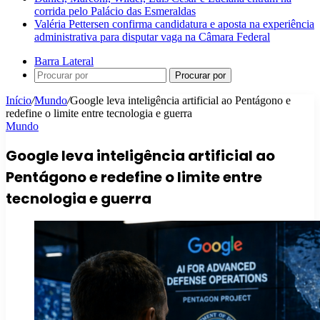
corrida pelo Palácio das Esmeraldas
Valéria Pettersen confirma candidatura e aposta na experiência
administrativa para disputar vaga na Câmara Federal
Barra Lateral
Procurar por
Início
/
Mundo
/
Google leva inteligência artificial ao Pentágono e
redefine o limite entre tecnologia e guerra
Mundo
Google leva inteligência artificial ao
Pentágono e redefine o limite entre
tecnologia e guerra