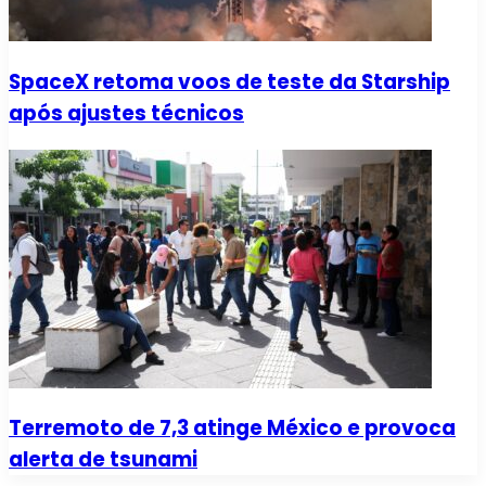
SpaceX retoma voos de teste da Starship
após ajustes técnicos
Terremoto de 7,3 atinge México e provoca
alerta de tsunami