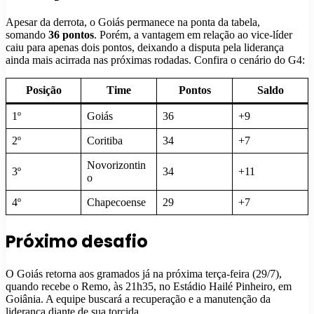
Apesar da derrota, o Goiás permanece na ponta da tabela,
somando
36 pontos
. Porém, a vantagem em relação ao vice-líder
caiu para apenas dois pontos, deixando a disputa pela liderança
ainda mais acirrada nas próximas rodadas. Confira o cenário do G4:
Posição
Time
Pontos
Saldo
1º
Goiás
36
+9
2º
Coritiba
34
+7
Novorizontin
3º
34
+11
o
4º
Chapecoense
29
+7
Próximo desafio
O Goiás retorna aos gramados já na próxima terça-feira (29/7),
quando recebe o Remo, às 21h35, no Estádio Hailé Pinheiro, em
Goiânia. A equipe buscará a recuperação e a manutenção da
liderança diante de sua torcida.