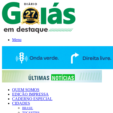
Menu
QUEM SOMOS
EDIÇÃO IMPRESSA
CADERNO ESPECIAL
CIDADES
BRASIL
TOCANTINS