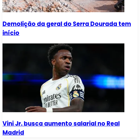
Demolição da geral do Serra Dourada tem
início
Vini Jr. busca aumento salarial no Real
Madrid