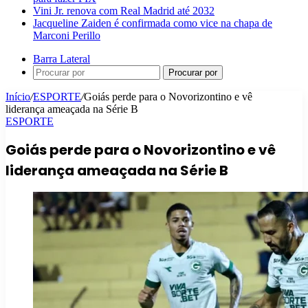
Vini Jr. renova com Real Madrid até 2032
Jacqueline Zaiden é confirmada como vice na chapa de
Marconi Perillo
Barra Lateral
Procurar por
Início
/
ESPORTE
/
Goiás perde para o Novorizontino e vê
liderança ameaçada na Série B
ESPORTE
Goiás perde para o Novorizontino e vê
liderança ameaçada na Série B