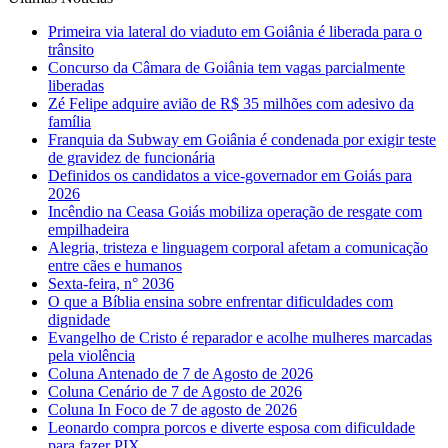
Primeira via lateral do viaduto em Goiânia é liberada para o
trânsito
Concurso da Câmara de Goiânia tem vagas parcialmente
liberadas
Zé Felipe adquire avião de R$ 35 milhões com adesivo da
família
Franquia da Subway em Goiânia é condenada por exigir teste
de gravidez de funcionária
Definidos os candidatos a vice-governador em Goiás para
2026
Incêndio na Ceasa Goiás mobiliza operação de resgate com
empilhadeira
Alegria, tristeza e linguagem corporal afetam a comunicação
entre cães e humanos
Sexta-feira, n° 2036
O que a Bíblia ensina sobre enfrentar dificuldades com
dignidade
Evangelho de Cristo é reparador e acolhe mulheres marcadas
pela violência
Coluna Antenado de 7 de Agosto de 2026
Coluna Cenário de 7 de Agosto de 2026
Coluna In Foco de 7 de agosto de 2026
Leonardo compra porcos e diverte esposa com dificuldade
para fazer PIX