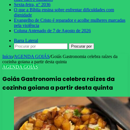
Sexta-feira, n° 2036
O que a Bíblia ensina sobre enfrentar dificuldades com
dignidade
Evangelho de Cristo é reparador e acolhe mulheres marcadas
pela violência
Coluna Antenado de 7 de Agosto de 2026
Barra Lateral
Procurar por
Início
/
AGENDA GOIÁS
/
Goiás Gastronomia celebra raízes da
cozinha goiana a partir desta quinta
AGENDA GOIÁS
Goiás Gastronomia celebra raízes da
cozinha goiana a partir desta quinta