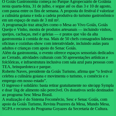
O Goiás Gastronomia começa no Parque Agropecuário de Goiânia
nesta quarta-feira, 31 de julho, e segue até os dias 3 e 10 de agosto,
com pausa entre os fins de semana. A proposta do festival é valorizar
a culinária goiana e toda a cadeia produtiva do turismo gastronômico
em um espaço de mais de 3 mil m².
A programação traz atrações como o Mesa ao Vivo Goiás, Goiás
Queijo e Vinho, mostra de produtos artesanais — incluindo vinhos,
queijos, cachaças, mel e geleias — e pratos que vão da alta
gastronomia à comida de rua. Mais de 50 chefs consagrados lideram
oficinas e cozinhas-show com interatividade, incluindo aulas para
adultos e crianças com apoio do Senac Goiás.
Além da gastronomia, o evento oferece espaços sensoriais dedicados
ao Cerrado, atividades culturais com 50 apresentações artísticas e
folclóricas, e infraestrutura inclusiva com sala azul para pessoas com
TEA, brinquedoteca e parque.
Roberto Naves, presidente da Goiás Turismo, afirma que “o festival
celebra a culinária goiana e movimenta o turismo, o comércio e o
emprego em nosso estado”.
O ingresso é solidário: basta retirar gratuitamente no site/app Sympla
e doar 1kg de alimento não perecível. Os donativos serão destinados
ao programa Sesc Mesa Brasil.
A realização é do Sistema Fecomércio, Sesc e Senac Goiás, com
apoio da Goiás Turismo, Revista Prazeres da Mesa, Mundo Mesa,
SGPA e recursos do Programa Goyazes da Secretaria de Cultura.