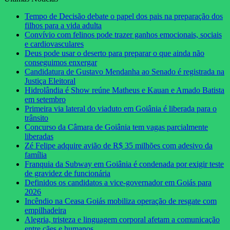
Tempo de Decisão debate o papel dos pais na preparação dos
filhos para a vida adulta
Convívio com felinos pode trazer ganhos emocionais, sociais
e cardiovasculares
Deus pode usar o deserto para preparar o que ainda não
conseguimos enxergar
Candidatura de Gustavo Mendanha ao Senado é registrada na
Justiça Eleitoral
Hidrolândia é Show reúne Matheus e Kauan e Amado Batista
em setembro
Primeira via lateral do viaduto em Goiânia é liberada para o
trânsito
Concurso da Câmara de Goiânia tem vagas parcialmente
liberadas
Zé Felipe adquire avião de R$ 35 milhões com adesivo da
família
Franquia da Subway em Goiânia é condenada por exigir teste
de gravidez de funcionária
Definidos os candidatos a vice-governador em Goiás para
2026
Incêndio na Ceasa Goiás mobiliza operação de resgate com
empilhadeira
Alegria, tristeza e linguagem corporal afetam a comunicação
entre cães e humanos