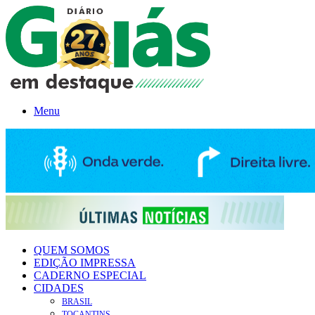
Menu
QUEM SOMOS
EDIÇÃO IMPRESSA
CADERNO ESPECIAL
CIDADES
BRASIL
TOCANTINS