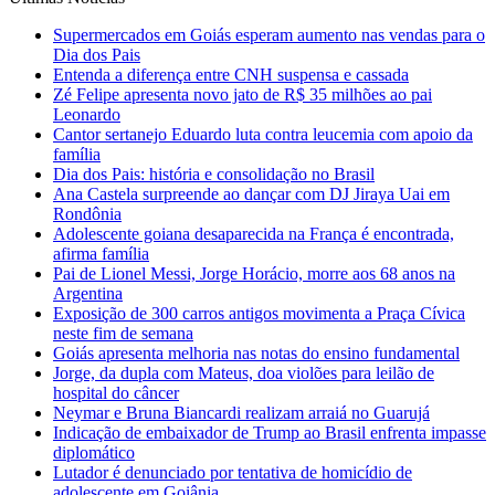
Supermercados em Goiás esperam aumento nas vendas para o
Dia dos Pais
Entenda a diferença entre CNH suspensa e cassada
Zé Felipe apresenta novo jato de R$ 35 milhões ao pai
Leonardo
Cantor sertanejo Eduardo luta contra leucemia com apoio da
família
Dia dos Pais: história e consolidação no Brasil
Ana Castela surpreende ao dançar com DJ Jiraya Uai em
Rondônia
Adolescente goiana desaparecida na França é encontrada,
afirma família
Pai de Lionel Messi, Jorge Horácio, morre aos 68 anos na
Argentina
Exposição de 300 carros antigos movimenta a Praça Cívica
neste fim de semana
Goiás apresenta melhoria nas notas do ensino fundamental
Jorge, da dupla com Mateus, doa violões para leilão de
hospital do câncer
Neymar e Bruna Biancardi realizam arraiá no Guarujá
Indicação de embaixador de Trump ao Brasil enfrenta impasse
diplomático
Lutador é denunciado por tentativa de homicídio de
adolescente em Goiânia