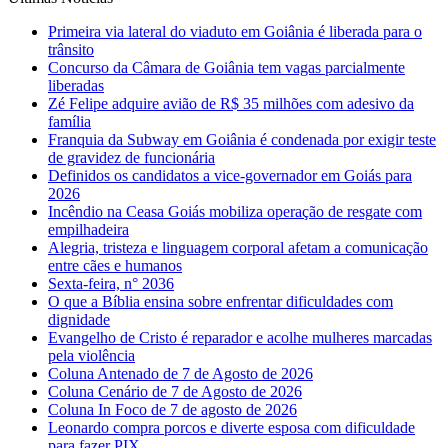
Primeira via lateral do viaduto em Goiânia é liberada para o
trânsito
Concurso da Câmara de Goiânia tem vagas parcialmente
liberadas
Zé Felipe adquire avião de R$ 35 milhões com adesivo da
família
Franquia da Subway em Goiânia é condenada por exigir teste
de gravidez de funcionária
Definidos os candidatos a vice-governador em Goiás para
2026
Incêndio na Ceasa Goiás mobiliza operação de resgate com
empilhadeira
Alegria, tristeza e linguagem corporal afetam a comunicação
entre cães e humanos
Sexta-feira, n° 2036
O que a Bíblia ensina sobre enfrentar dificuldades com
dignidade
Evangelho de Cristo é reparador e acolhe mulheres marcadas
pela violência
Coluna Antenado de 7 de Agosto de 2026
Coluna Cenário de 7 de Agosto de 2026
Coluna In Foco de 7 de agosto de 2026
Leonardo compra porcos e diverte esposa com dificuldade
para fazer PIX