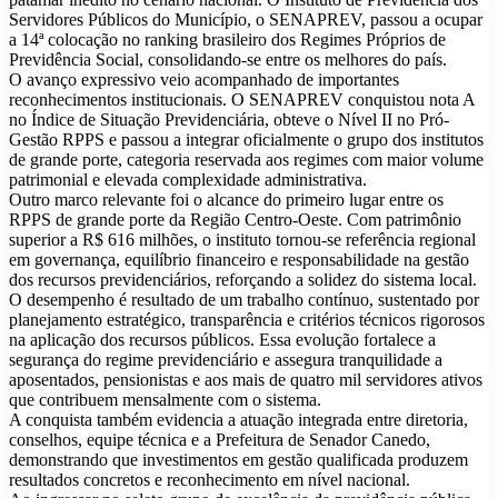
Servidores Públicos do Município, o SENAPREV, passou a ocupar
a 14ª colocação no ranking brasileiro dos Regimes Próprios de
Previdência Social, consolidando-se entre os melhores do país.
O avanço expressivo veio acompanhado de importantes
reconhecimentos institucionais. O SENAPREV conquistou nota A
no Índice de Situação Previdenciária, obteve o Nível II no Pró-
Gestão RPPS e passou a integrar oficialmente o grupo dos institutos
de grande porte, categoria reservada aos regimes com maior volume
patrimonial e elevada complexidade administrativa.
Outro marco relevante foi o alcance do primeiro lugar entre os
RPPS de grande porte da Região Centro-Oeste. Com patrimônio
superior a R$ 616 milhões, o instituto tornou-se referência regional
em governança, equilíbrio financeiro e responsabilidade na gestão
dos recursos previdenciários, reforçando a solidez do sistema local.
O desempenho é resultado de um trabalho contínuo, sustentado por
planejamento estratégico, transparência e critérios técnicos rigorosos
na aplicação dos recursos públicos. Essa evolução fortalece a
segurança do regime previdenciário e assegura tranquilidade a
aposentados, pensionistas e aos mais de quatro mil servidores ativos
que contribuem mensalmente com o sistema.
A conquista também evidencia a atuação integrada entre diretoria,
conselhos, equipe técnica e a Prefeitura de Senador Canedo,
demonstrando que investimentos em gestão qualificada produzem
resultados concretos e reconhecimento em nível nacional.