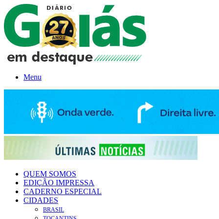
Menu
QUEM SOMOS
EDIÇÃO IMPRESSA
CADERNO ESPECIAL
CIDADES
BRASIL
TOCANTINS