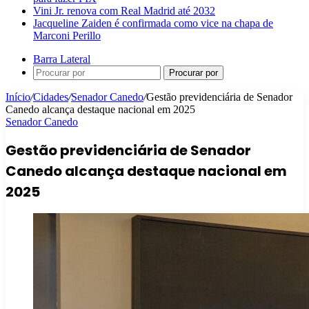
Vini Jr. renova com Real Madrid até 2032
Jacqueline Zaiden é confirmada como vice na chapa de
Marconi Perillo
Barra Lateral
Procurar por
Início
/
Cidades
/
Senador Canedo
/
Gestão previdenciária de Senador
Canedo alcança destaque nacional em 2025
Senador Canedo
Gestão previdenciária de Senador
Canedo alcança destaque nacional em
2025