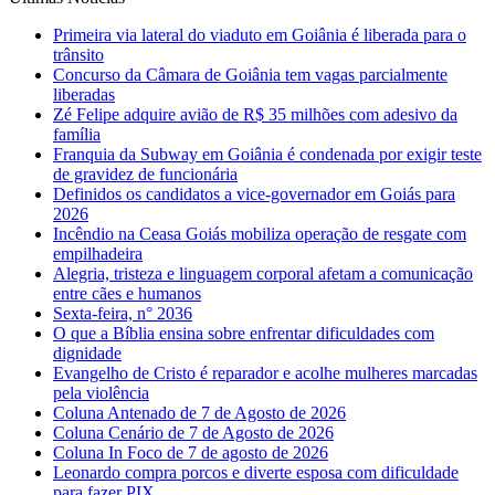
Primeira via lateral do viaduto em Goiânia é liberada para o
trânsito
Concurso da Câmara de Goiânia tem vagas parcialmente
liberadas
Zé Felipe adquire avião de R$ 35 milhões com adesivo da
família
Franquia da Subway em Goiânia é condenada por exigir teste
de gravidez de funcionária
Definidos os candidatos a vice-governador em Goiás para
2026
Incêndio na Ceasa Goiás mobiliza operação de resgate com
empilhadeira
Alegria, tristeza e linguagem corporal afetam a comunicação
entre cães e humanos
Sexta-feira, n° 2036
O que a Bíblia ensina sobre enfrentar dificuldades com
dignidade
Evangelho de Cristo é reparador e acolhe mulheres marcadas
pela violência
Coluna Antenado de 7 de Agosto de 2026
Coluna Cenário de 7 de Agosto de 2026
Coluna In Foco de 7 de agosto de 2026
Leonardo compra porcos e diverte esposa com dificuldade
para fazer PIX