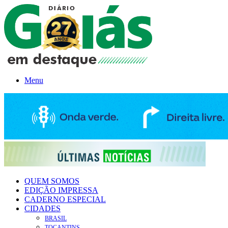
Menu
QUEM SOMOS
EDIÇÃO IMPRESSA
CADERNO ESPECIAL
CIDADES
BRASIL
TOCANTINS