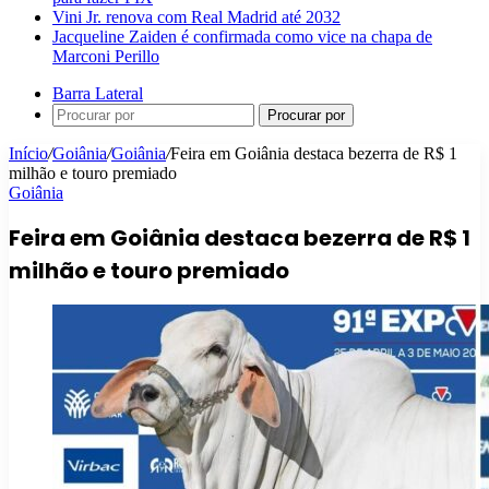
Vini Jr. renova com Real Madrid até 2032
Jacqueline Zaiden é confirmada como vice na chapa de
Marconi Perillo
Barra Lateral
Procurar por
Início
/
Goiânia
/
Goiânia
/
Feira em Goiânia destaca bezerra de R$ 1
milhão e touro premiado
Goiânia
Feira em Goiânia destaca bezerra de R$ 1
milhão e touro premiado