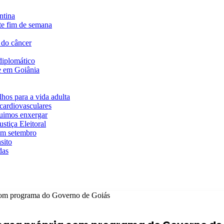
ntina
te fim de semana
 do câncer
diplomático
te em Goiânia
hos para a vida adulta
cardiovasculares
guimos enxergar
stiça Eleitoral
em setembro
sito
das
 com programa do Governo de Goiás