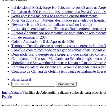
Pai de Lionel Messi, Jorge Horácio, morre aos 68 anos na Arge
Exposição de 300 carros antigos movimenta a Praça Cívica nes
Goiás apresenta melhoria nas notas do ensino fundamental
Jorge, da dupla com Mateus, doa violões para leilão de hospital
Neymar e Bruna Biancardi realizam arraiá no Guarujá
Indicação de embaixador de Trump ao Brasil enfrenta impasse 
Lutador é denunciado por tentativa de homicídio de adolescen
Fim de semana, n° 2037
Coluna Antenado de 8 de Agosto de 2026
Tempo de Decisão debate o papel dos pais na preparação dos fil
Convívio com felinos pode trazer ganhos emocionais, sociais e 
Deus pode usar o deserto para preparar o que ainda não conse
Candidatura de Gustavo Mendanha ao Senado é registrada na Ju
Hidrolândia é Show reúne Matheus e Kauan e Amado Batista 
Primeira via lateral do viaduto em Goiânia é liberada para o trân
Concurso da Câmara de Goiânia tem vagas parcialmente libera
Barra Lateral
Procurar por
Início
/
Estado
/
Famílias de Adelândia realizam sonho da casa própria
Estado