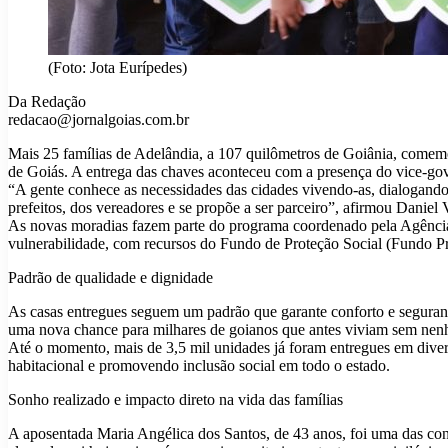
(Foto: Jota Eurípedes)
Da Redação
redacao@jornalgoias.com.br
Mais 25 famílias de Adelândia, a 107 quilômetros de Goiânia, comem
de Goiás. A entrega das chaves aconteceu com a presença do vice-gove
“A gente conhece as necessidades das cidades vivendo-as, dialogando
prefeitos, dos vereadores e se propõe a ser parceiro”, afirmou Daniel 
As novas moradias fazem parte do programa coordenado pela Agência 
vulnerabilidade, com recursos do Fundo de Proteção Social (Fundo Pr
Padrão de qualidade e dignidade
As casas entregues seguem um padrão que garante conforto e seguranç
uma nova chance para milhares de goianos que antes viviam sem nenh
Até o momento, mais de 3,5 mil unidades já foram entregues em diver
habitacional e promovendo inclusão social em todo o estado.
Sonho realizado e impacto direto na vida das famílias
A aposentada Maria Angélica dos Santos, de 43 anos, foi uma das con