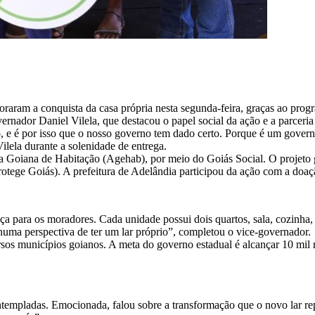
oraram a conquista da casa própria nesta segunda-feira, graças ao pr
rnador Daniel Vilela, que destacou o papel social da ação e a parceria 
, e é por isso que o nosso governo tem dado certo. Porque é um govern
Vilela durante a solenidade de entrega.
Goiana de Habitação (Agehab), por meio do Goiás Social. O projeto ga
otege Goiás). A prefeitura de Adelândia participou da ação com a doaç
a para os moradores. Cada unidade possui dois quartos, sala, cozinha, 
uma perspectiva de ter um lar próprio”, completou o vice-governador.
sos municípios goianos. A meta do governo estadual é alcançar 10 mil 
templadas. Emocionada, falou sobre a transformação que o novo lar rep