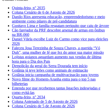
Quinta-feira, n° 2035
Coluna Cenário de 6 de Agosto de 2026
Danilo Rios apresenta educação, empreendedorismo e meio
ambiente como pilares de pré-candidatura
Gusttavo Lima e família resgatam periquito que caiu de árvore
Cão farejador da PRF descobre arsenal de armas em ônibus
na BR-060
Daniel Vilela escolhe Luiz do Carmo como vice para eleições
2026
Faleceu Josa Terezinha de Souza Chaves, a querida “Vó
Duh”, uma mulher de fé que fez do amor sua maior missão
Lojistas goianos aguardam aumento nas vendas de última
hora para o Dia dos Pais
Demolição da geral do Serra Dourada tem início
Goiânia já teve leões como animais de estimação
Goiânia inicia campanha de multivacinação para jovens
Novo filme do Homem-Aranha entra para o top 5 nas
bilheterias
Entenda por que recebemos tantas ligações indesejadas e
como evitá-las
Quarta-feira, n° 2034
Coluna Antenado de 5 de Agosto de 2026
Coluna Cenário de 5 de Agosto de 2026