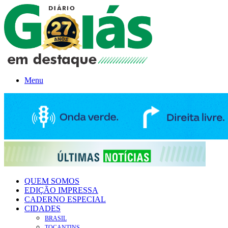
Menu
QUEM SOMOS
EDIÇÃO IMPRESSA
CADERNO ESPECIAL
CIDADES
BRASIL
TOCANTINS