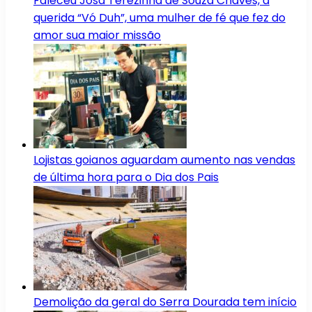
Faleceu Josa Terezinha de Souza Chaves, a
querida “Vó Duh”, uma mulher de fé que fez do
amor sua maior missão
Lojistas goianos aguardam aumento nas vendas
de última hora para o Dia dos Pais
Demolição da geral do Serra Dourada tem início