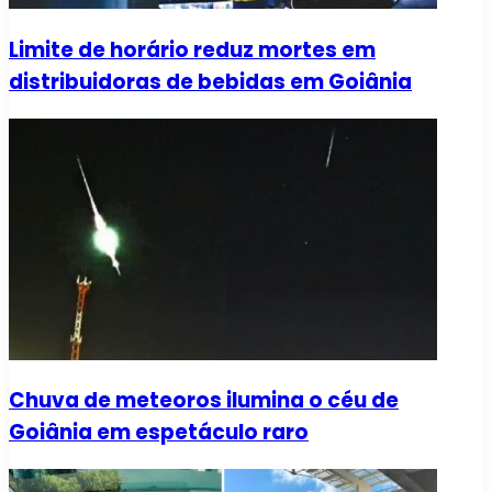
Limite de horário reduz mortes em
distribuidoras de bebidas em Goiânia
Chuva de meteoros ilumina o céu de
Goiânia em espetáculo raro