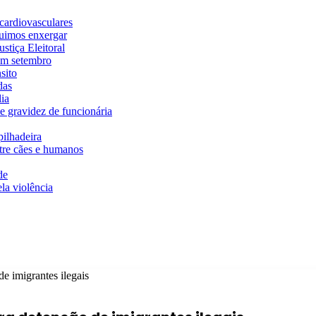
cardiovasculares
guimos enxergar
stiça Eleitoral
em setembro
sito
das
ia
e gravidez de funcionária
ilhadeira
ntre cães e humanos
de
la violência
e imigrantes ilegais