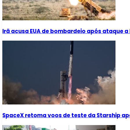
Irã acusa EUA de bombardeio após ataque a
SpaceX retoma voos de teste da Starship ap