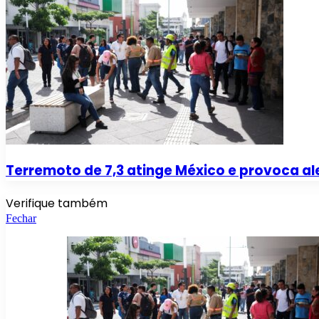
Terremoto de 7,3 atinge México e provoca al
Verifique também
Fechar