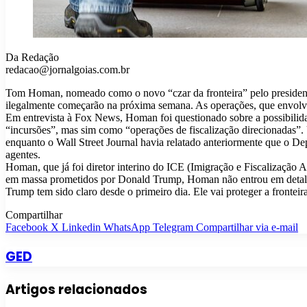
Da Redação
redacao@jornalgoias.com.br
Tom Homan, nomeado como o novo “czar da fronteira” pelo presidente 
ilegalmente começarão na próxima semana. As operações, que envolverã
Em entrevista à Fox News, Homan foi questionado sobre a possibilida
“incursões”, mas sim como “operações de fiscalização direcionadas”.
enquanto o Wall Street Journal havia relatado anteriormente que o 
agentes.
Homan, que já foi diretor interino do ICE (Imigração e Fiscalização
em massa prometidos por Donald Trump, Homan não entrou em detalhes
Trump tem sido claro desde o primeiro dia. Ele vai proteger a frontei
Compartilhar
Facebook
X
Linkedin
WhatsApp
Telegram
Compartilhar via e-mail
GED
Artigos relacionados