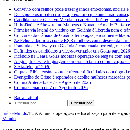
Convívio com felinos pode trazer ganhos emocionais, sociais e 
Deus pode usar o deserto para preparar o que ainda não conse
Candidatura de Gustavo Mendanha ao Senado é registrada na Ju
Hidrolândia é Show reúne Matheus e Kauan e Amado Batista 
Primeira via lateral do viaduto em Goiânia é liberada para o trân
Concurso da Câmara de Goiânia tem vagas parcialmente libera
Zé Felipe adquire avião de R$ 35 milhões com adesivo da famíl
Franquia da Subway em Goiânia é condenada por exigir teste d
Definidos os candidatos a vice-governador em Goiás para 2026
Incêndio na Ceasa Goiás mobiliza operação de resgate com emp
Alegria, tristeza e linguagem corporal afetam a comunicação e
Sexta-feira, n° 2036
O que a Bíblia ensina sobre enfrentar dificuldades com dignida
Evangelho de Cristo é reparador e acolhe mulheres marcadas pe
Coluna Antenado de 7 de Agosto de 2026
Coluna Cenário de 7 de Agosto de 2026
Barra Lateral
Procurar por
Início
/
Mundo
/
EUA Anuncia operações de fiscalização para detenção d
Mundo