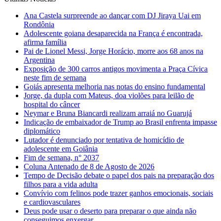
Ana Castela surpreende ao dançar com DJ Jiraya Uai em
Rondônia
Adolescente goiana desaparecida na França é encontrada,
afirma família
Pai de Lionel Messi, Jorge Horácio, morre aos 68 anos na
Argentina
Exposição de 300 carros antigos movimenta a Praça Cívica
neste fim de semana
Goiás apresenta melhoria nas notas do ensino fundamental
Jorge, da dupla com Mateus, doa violões para leilão de
hospital do câncer
Neymar e Bruna Biancardi realizam arraiá no Guarujá
Indicação de embaixador de Trump ao Brasil enfrenta impasse
diplomático
Lutador é denunciado por tentativa de homicídio de
adolescente em Goiânia
Fim de semana, n° 2037
Coluna Antenado de 8 de Agosto de 2026
Tempo de Decisão debate o papel dos pais na preparação dos
filhos para a vida adulta
Convívio com felinos pode trazer ganhos emocionais, sociais
e cardiovasculares
Deus pode usar o deserto para preparar o que ainda não
conseguimos enxergar