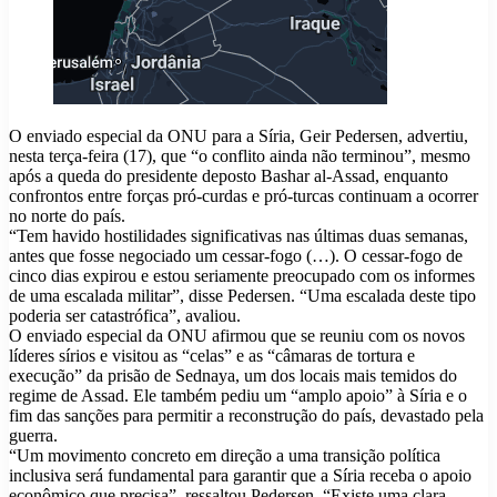
O enviado especial da ONU para a Síria, Geir Pedersen, advertiu,
nesta terça-feira (17), que “o conflito ainda não terminou”, mesmo
após a queda do presidente deposto Bashar al-Assad, enquanto
confrontos entre forças pró-curdas e pró-turcas continuam a ocorrer
no norte do país.
“Tem havido hostilidades significativas nas últimas duas semanas,
antes que fosse negociado um cessar-fogo (…). O cessar-fogo de
cinco dias expirou e estou seriamente preocupado com os informes
de uma escalada militar”, disse Pedersen. “Uma escalada deste tipo
poderia ser catastrófica”, avaliou.
O enviado especial da ONU afirmou que se reuniu com os novos
líderes sírios e visitou as “celas” e as “câmaras de tortura e
execução” da prisão de Sednaya, um dos locais mais temidos do
regime de Assad. Ele também pediu um “amplo apoio” à Síria e o
fim das sanções para permitir a reconstrução do país, devastado pela
guerra.
“Um movimento concreto em direção a uma transição política
inclusiva será fundamental para garantir que a Síria receba o apoio
econômico que precisa”, ressaltou Pedersen. “Existe uma clara