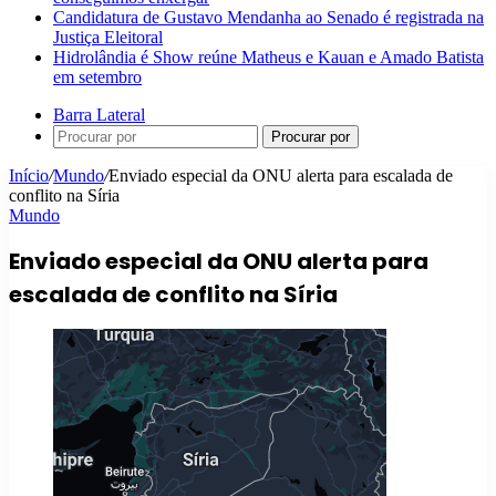
Candidatura de Gustavo Mendanha ao Senado é registrada na
Justiça Eleitoral
Hidrolândia é Show reúne Matheus e Kauan e Amado Batista
em setembro
Barra Lateral
Procurar por
Início
/
Mundo
/
Enviado especial da ONU alerta para escalada de
conflito na Síria
Mundo
Enviado especial da ONU alerta para
escalada de conflito na Síria