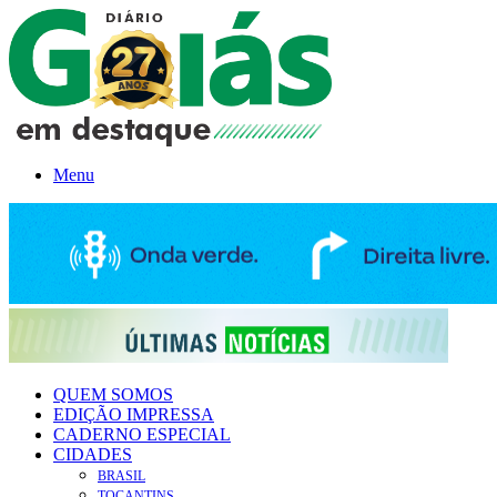
Menu
QUEM SOMOS
EDIÇÃO IMPRESSA
CADERNO ESPECIAL
CIDADES
BRASIL
TOCANTINS