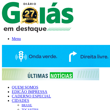
Menu
QUEM SOMOS
EDIÇÃO IMPRESSA
CADERNO ESPECIAL
CIDADES
BRASIL
TOCANTINS