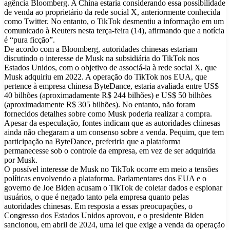
agência Bloomberg. A China estaria considerando essa possibilidade
de venda ao proprietário da rede social X, anteriormente conhecida
como Twitter. No entanto, o TikTok desmentiu a informação em um
comunicado à Reuters nesta terça-feira (14), afirmando que a notícia
é “pura ficção”.
De acordo com a Bloomberg, autoridades chinesas estariam
discutindo o interesse de Musk na subsidiária do TikTok nos
Estados Unidos, com o objetivo de associá-la à rede social X, que
Musk adquiriu em 2022. A operação do TikTok nos EUA, que
pertence à empresa chinesa ByteDance, estaria avaliada entre US$
40 bilhões (aproximadamente R$ 244 bilhões) e US$ 50 bilhões
(aproximadamente R$ 305 bilhões). No entanto, não foram
fornecidos detalhes sobre como Musk poderia realizar a compra.
Apesar da especulação, fontes indicam que as autoridades chinesas
ainda não chegaram a um consenso sobre a venda. Pequim, que tem
participação na ByteDance, preferiria que a plataforma
permanecesse sob o controle da empresa, em vez de ser adquirida
por Musk.
O possível interesse de Musk no TikTok ocorre em meio a tensões
políticas envolvendo a plataforma. Parlamentares dos EUA e o
governo de Joe Biden acusam o TikTok de coletar dados e espionar
usuários, o que é negado tanto pela empresa quanto pelas
autoridades chinesas. Em resposta a essas preocupações, o
Congresso dos Estados Unidos aprovou, e o presidente Biden
sancionou, em abril de 2024, uma lei que exige a venda da operação