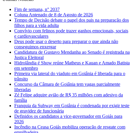
Fim de semana, n° 2037
Coluna Antenado de 8 de Agosto de 2026
Tempo de Decisão debate o papel dos pais na preparação dos
filhos para a vida adulta
Convívio com felinos pode trazer ganhos emocionais, sociais
e cardiovasculares
Deus pode usar o deserto para preparar o que ainda não
conseguimos enxergar
Candidatura de Gustavo Mendanha ao Senado é registrada na
Justiça Eleitoral
Hidrolândia é Show reúne Matheus e Kauan e Amado Batista
em setembro
Primeira via lateral do viaduto em Goiânia é liberada para o
trânsito
Concurso da Câmara de Goiânia tem vagas parcialmente
liberadas
Zé Felipe adquire avião de R$ 35 milhões com adesivo da
família
Franquia da Subway em Goiânia é condenada por exigir teste
de gravidez de funcionária
Definidos os candidatos a vice-governador em Goiás para
2026
Incêndio na Ceasa Goiás mobiliza operação de resgate com
empilhadeira