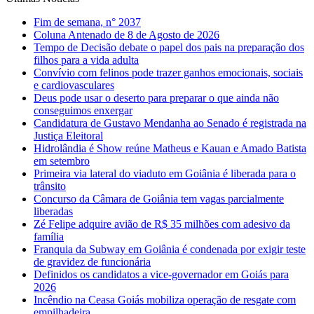
Fim de semana, n° 2037
Coluna Antenado de 8 de Agosto de 2026
Tempo de Decisão debate o papel dos pais na preparação dos
filhos para a vida adulta
Convívio com felinos pode trazer ganhos emocionais, sociais
e cardiovasculares
Deus pode usar o deserto para preparar o que ainda não
conseguimos enxergar
Candidatura de Gustavo Mendanha ao Senado é registrada na
Justiça Eleitoral
Hidrolândia é Show reúne Matheus e Kauan e Amado Batista
em setembro
Primeira via lateral do viaduto em Goiânia é liberada para o
trânsito
Concurso da Câmara de Goiânia tem vagas parcialmente
liberadas
Zé Felipe adquire avião de R$ 35 milhões com adesivo da
família
Franquia da Subway em Goiânia é condenada por exigir teste
de gravidez de funcionária
Definidos os candidatos a vice-governador em Goiás para
2026
Incêndio na Ceasa Goiás mobiliza operação de resgate com
empilhadeira