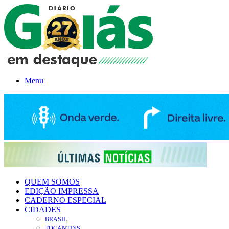
Menu
QUEM SOMOS
EDIÇÃO IMPRESSA
CADERNO ESPECIAL
CIDADES
BRASIL
TOCANTINS