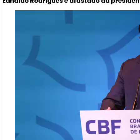
Ednaldo Rodrigues é afastado da presidê