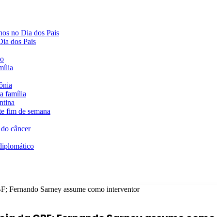
hos no Dia dos Pais
ia dos Pais
do
mília
ônia
a família
ntina
te fim de semana
 do câncer
diplomático
BF; Fernando Sarney assume como interventor