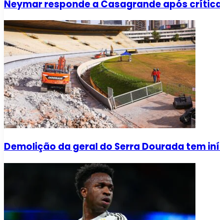
Neymar responde a Casagrande após críti
Demolição da geral do Serra Dourada tem iní