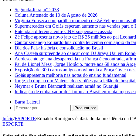
Segunda-feira, n° 2038
Coluna Antenado de 10 de Agosto de 2026
Virginia Fonseca compartilha momento de Zé Felipe com os fil
Supermercados em Goiás esperam aumento nas vendas para o D
Entenda a diferença entre CNH suspensa e cassada
Zé Felipe apresenta novo jato de R$ 35 milhões ao pai Leonar
Cantor sertanejo Eduardo luta contra leucemia com apoio da fa
Dia dos Pais: história e consolidação no Brasil
Ana Castela surpreende ao dançar com DJ Jiraya Uai em Rond
Adolescente goiana desaparecida na França é encontrada, afirm
Pai de Lionel Messi, Jorge Horácio, morre aos 68 anos na Arge
Exposição de 300 carros antigos movimenta a Praça Cívica nes
Goiás apresenta melhoria nas notas do ensino fundamental
Jorge, da dupla com Mateus, doa violões para leilão de hospital
Neymar e Bruna Biancardi realizam arraiá no Guarujá
Indicação de embaixador de Trump ao Brasil enfrenta impasse 
Barra Lateral
Procurar por
Início
/
ESPORTE
/
Ednaldo Rodrigues é afastado da presidência da C
ESPORTE