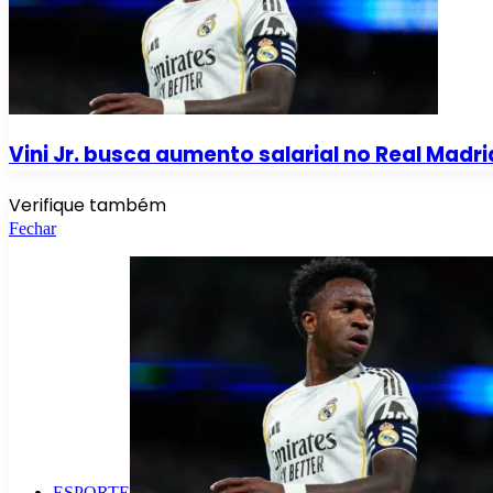
Vini Jr. busca aumento salarial no Real Madri
Verifique também
Fechar
ESPORTE