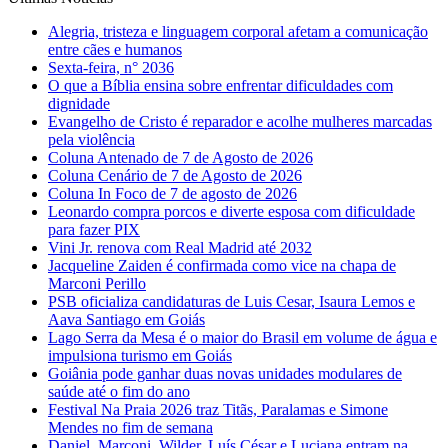
Alegria, tristeza e linguagem corporal afetam a comunicação
entre cães e humanos
Sexta-feira, n° 2036
O que a Bíblia ensina sobre enfrentar dificuldades com
dignidade
Evangelho de Cristo é reparador e acolhe mulheres marcadas
pela violência
Coluna Antenado de 7 de Agosto de 2026
Coluna Cenário de 7 de Agosto de 2026
Coluna In Foco de 7 de agosto de 2026
Leonardo compra porcos e diverte esposa com dificuldade
para fazer PIX
Vini Jr. renova com Real Madrid até 2032
Jacqueline Zaiden é confirmada como vice na chapa de
Marconi Perillo
PSB oficializa candidaturas de Luis Cesar, Isaura Lemos e
Aava Santiago em Goiás
Lago Serra da Mesa é o maior do Brasil em volume de água e
impulsiona turismo em Goiás
Goiânia pode ganhar duas novas unidades modulares de
saúde até o fim do ano
Festival Na Praia 2026 traz Titãs, Paralamas e Simone
Mendes no fim de semana
Daniel, Marconi, Wilder, Luís César e Luciana entram na