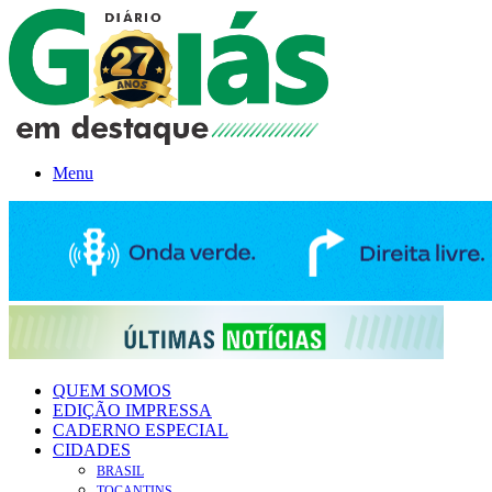
Menu
QUEM SOMOS
EDIÇÃO IMPRESSA
CADERNO ESPECIAL
CIDADES
BRASIL
TOCANTINS