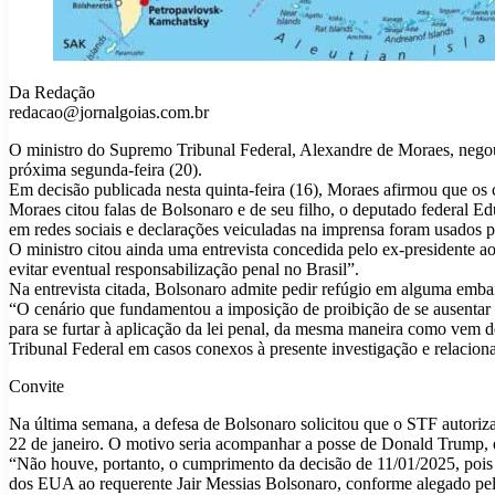
Da Redação
redacao@jornalgoias.com.br
O ministro do Supremo Tribunal Federal, Alexandre de Moraes, negou 
próxima segunda-feira (20).
Em decisão publicada nesta quinta-feira (16), Moraes afirmou que os 
Moraes citou falas de Bolsonaro e de seu filho, o deputado federal E
em redes sociais e declarações veiculadas na imprensa foram usados p
O ministro citou ainda uma entrevista concedida pelo ex-presidente ao 
evitar eventual responsabilização penal no Brasil”.
Na entrevista citada, Bolsonaro admite pedir refúgio em alguma embai
“O cenário que fundamentou a imposição de proibição de se ausentar do
para se furtar à aplicação da lei penal, da mesma maneira como vem d
Tribunal Federal em casos conexos à presente investigação e relacion
Convite
Na última semana, a defesa de Bolsonaro solicitou que o STF autoriza
22 de janeiro. O motivo seria acompanhar a posse de Donald Trump, 
“Não houve, portanto, o cumprimento da decisão de 11/01/2025, pois 
dos EUA ao requerente Jair Messias Bolsonaro, conforme alegado pel