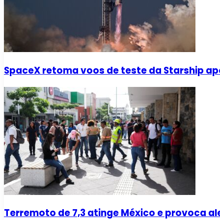
SpaceX retoma voos de teste da Starship ap
Terremoto de 7,3 atinge México e provoca al