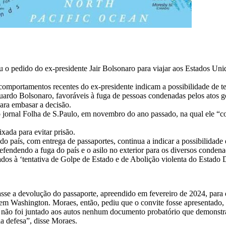
o pedido do ex-presidente Jair Bolsonaro para viajar aos Estados Unid
comportamentos recentes do ex-presidente indicam a possibilidade de ten
duardo Bolsonaro, favoráveis à fuga de pessoas condenadas pelos atos go
ara embasar a decisão.
jornal Folha de S.Paulo, em novembro do ano passado, na qual ele “cogit
xada para evitar prisão.
 país, com entrega de passaportes, continua a indicar a possibilidade 
efendendo a fuga do país e o asilo no exterior para os diversos conde
ados à ‘tentativa de Golpe de Estado e de Abolição violenta do Estado 
sse a devolução do passaporte, apreendido em fevereiro de 2024, para q
em Washington. Moraes, então, pediu que o convite fosse apresentado, 
não foi juntado aos autos nenhum documento probatório que demonstrasse
a defesa”, disse Moraes.