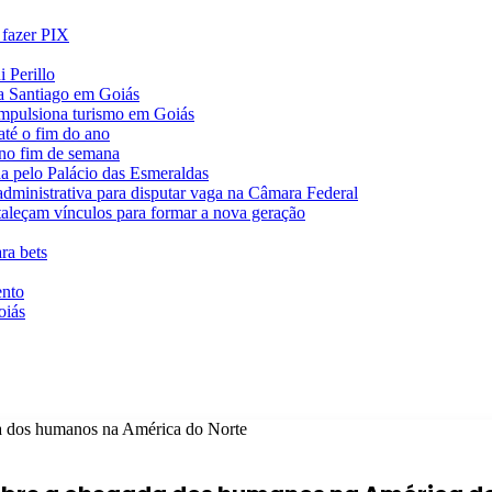
 fazer PIX
 Perillo
va Santiago em Goiás
impulsiona turismo em Goiás
té o fim do ano
 no fim de semana
da pelo Palácio das Esmeraldas
 administrativa para disputar vaga na Câmara Federal
rtaleçam vínculos para formar a nova geração
ra bets
ento
oiás
a dos humanos na América do Norte