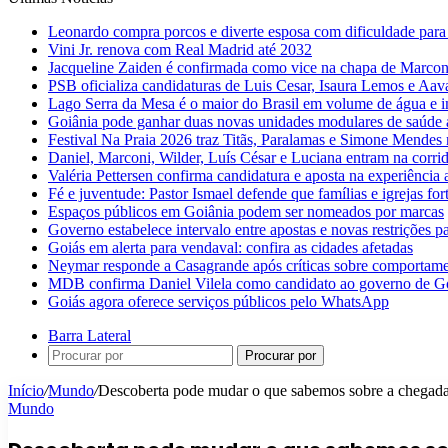
Leonardo compra porcos e diverte esposa com dificuldade para
Vini Jr. renova com Real Madrid até 2032
Jacqueline Zaiden é confirmada como vice na chapa de Marconi
PSB oficializa candidaturas de Luis Cesar, Isaura Lemos e Aa
Lago Serra da Mesa é o maior do Brasil em volume de água e 
Goiânia pode ganhar duas novas unidades modulares de saúde a
Festival Na Praia 2026 traz Titãs, Paralamas e Simone Mendes
Daniel, Marconi, Wilder, Luís César e Luciana entram na corri
Valéria Pettersen confirma candidatura e aposta na experiência
Fé e juventude: Pastor Ismael defende que famílias e igrejas fo
Espaços públicos em Goiânia podem ser nomeados por marcas
Governo estabelece intervalo entre apostas e novas restrições pa
Goiás em alerta para vendaval: confira as cidades afetadas
Neymar responde a Casagrande após críticas sobre comportam
MDB confirma Daniel Vilela como candidato ao governo de G
Goiás agora oferece serviços públicos pelo WhatsApp
Barra Lateral
Procurar por
Início
/
Mundo
/
Descoberta pode mudar o que sabemos sobre a chegad
Mundo