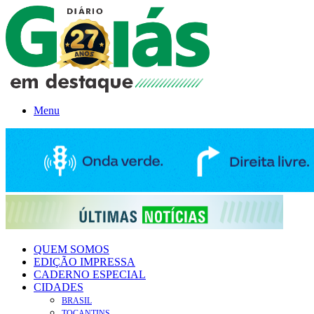
Menu
QUEM SOMOS
EDIÇÃO IMPRESSA
CADERNO ESPECIAL
CIDADES
BRASIL
TOCANTINS