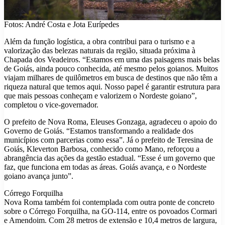
Fotos: André Costa e Jota Eurípedes
Além da função logística, a obra contribui para o turismo e a
valorização das belezas naturais da região, situada próxima à
Chapada dos Veadeiros. “Estamos em uma das paisagens mais belas
de Goiás, ainda pouco conhecida, até mesmo pelos goianos. Muitos
viajam milhares de quilômetros em busca de destinos que não têm a
riqueza natural que temos aqui. Nosso papel é garantir estrutura para
que mais pessoas conheçam e valorizem o Nordeste goiano”,
completou o vice-governador.
O prefeito de Nova Roma, Eleuses Gonzaga, agradeceu o apoio do
Governo de Goiás. “Estamos transformando a realidade dos
municípios com parcerias como essa”. Já o prefeito de Teresina de
Goiás, Kleverton Barbosa, conhecido como Mano, reforçou a
abrangência das ações da gestão estadual. “Esse é um governo que
faz, que funciona em todas as áreas. Goiás avança, e o Nordeste
goiano avança junto”.
Córrego Forquilha
Nova Roma também foi contemplada com outra ponte de concreto
sobre o Córrego Forquilha, na GO-114, entre os povoados Cormari
e Amendoim. Com 28 metros de extensão e 10,4 metros de largura,