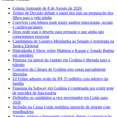
Coluna Antenado de 8 de Agosto de 2026
Tempo de Decisão debate o papel dos pais na preparação dos
filhos para a vida adulta
Convívio com felinos pode trazer ganhos emocionais, sociais
e cardiovasculares
Deus pode usar o deserto para preparar o que ainda não
conseguimos enxergar
Candidatura de Gustavo Mendanha ao Senado é registrada na
Justiça Eleitoral
Hidrolândia é Show reúne Matheus e Kauan e Amado Batista
em setembro
Primeira via lateral do viaduto em Goiânia é liberada para o
trânsito
Concurso da Câmara de Goiânia tem vagas parcialmente
liberadas
Zé Felipe adquire avião de R$ 35 milhões com adesivo da
família
Franquia da Subway em Goiânia é condenada por exigir teste
de gravidez de funcionária
Definidos os candidatos a vice-governador em Goiás para
2026
Incêndio na Ceasa Goiás mobiliza operação de resgate com
empilhadeira
Alegria, tristeza e linguagem corporal afetam a comunicação