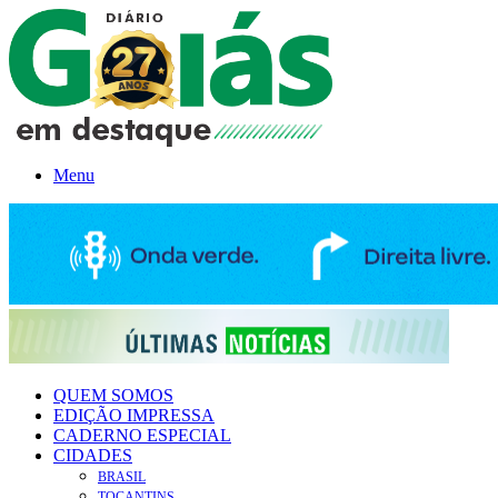
Menu
QUEM SOMOS
EDIÇÃO IMPRESSA
CADERNO ESPECIAL
CIDADES
BRASIL
TOCANTINS