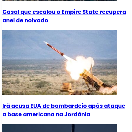
Casal que escalou o Empire State recupera
anel de noivado
Irã acusa EUA de bombardeio após ataque
a base americana na Jordânia