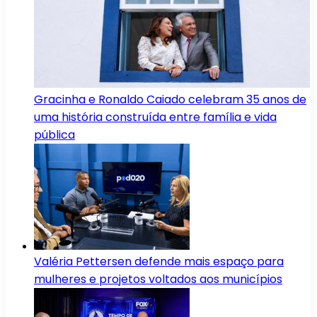
Gracinha e Ronaldo Caiado celebram 35 anos de
uma história construída entre família e vida
pública
Valéria Pettersen defende mais espaço para
mulheres e projetos voltados aos municípios