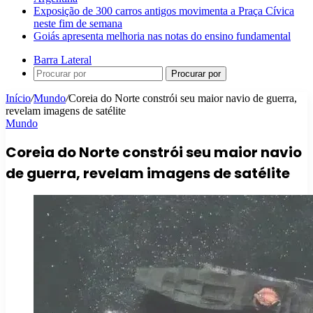
Exposição de 300 carros antigos movimenta a Praça Cívica
neste fim de semana
Goiás apresenta melhoria nas notas do ensino fundamental
Barra Lateral
Procurar por
Início
/
Mundo
/
Coreia do Norte constrói seu maior navio de guerra,
revelam imagens de satélite
Mundo
Coreia do Norte constrói seu maior navio
de guerra, revelam imagens de satélite