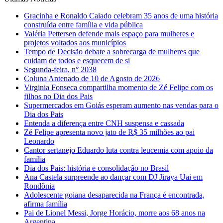
Gracinha e Ronaldo Caiado celebram 35 anos de uma história
construída entre família e vida pública
Valéria Pettersen defende mais espaço para mulheres e
projetos voltados aos municípios
Tempo de Decisão debate a sobrecarga de mulheres que
cuidam de todos e esquecem de si
Segunda-feira, n° 2038
Coluna Antenado de 10 de Agosto de 2026
Virginia Fonseca compartilha momento de Zé Felipe com os
filhos no Dia dos Pais
Supermercados em Goiás esperam aumento nas vendas para o
Dia dos Pais
Entenda a diferença entre CNH suspensa e cassada
Zé Felipe apresenta novo jato de R$ 35 milhões ao pai
Leonardo
Cantor sertanejo Eduardo luta contra leucemia com apoio da
família
Dia dos Pais: história e consolidação no Brasil
Ana Castela surpreende ao dançar com DJ Jiraya Uai em
Rondônia
Adolescente goiana desaparecida na França é encontrada,
afirma família
Pai de Lionel Messi, Jorge Horácio, morre aos 68 anos na
Argentina