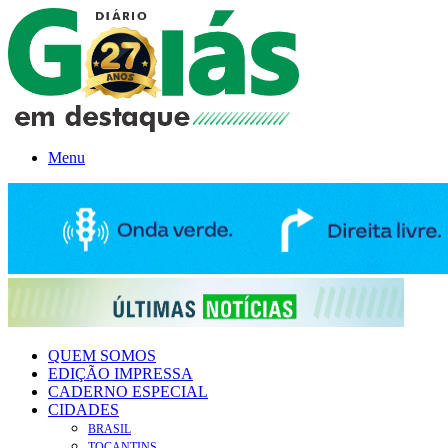
Menu
QUEM SOMOS
EDIÇÃO IMPRESSA
CADERNO ESPECIAL
CIDADES
BRASIL
TOCANTINS