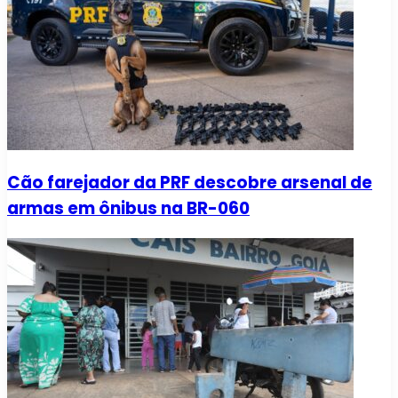
Cão farejador da PRF descobre arsenal de
armas em ônibus na BR-060