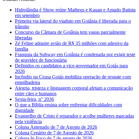
Hidrolândia é Show reúne Matheus e Kauan e Amado Batista
em setembro
Primeira via lateral do viaduto em Goiânia é liberada para o
trânsito
Concurso da Câmara de Goiânia tem vagas parcialmente
liberadas
Zé Felipe adquire avião de R$ 35 milhões com adesivo da
família
Franquia da Subway em Goiânia é condenada por exigir teste
de gravidez de funcionária
Definidos os candidatos a vice-governador em Goiás para
2026
Incêndio na Ceasa Goiás mobiliza operação de resgate com
empilhadeira
Alegria, tristeza e linguagem corporal afetam a comunicação
entre cães e humanos
Sexta-feira, n° 2036
O que a Bíblia ensina sobre enfrentar dificuldades com
dignidade
Evangelho de Cristo é reparador e acolhe mulheres marcadas
pela violência
Coluna Antenado de 7 de Agosto de 2026
Coluna Cenário de 7 de Agosto de 2026
Coluna In Foco de 7 de agosto de 2026