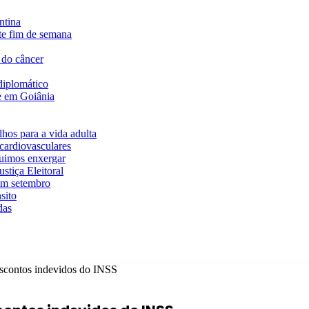
ntina
te fim de semana
 do câncer
diplomático
te em Goiânia
hos para a vida adulta
cardiovasculares
guimos enxergar
stiça Eleitoral
em setembro
sito
das
scontos indevidos do INSS