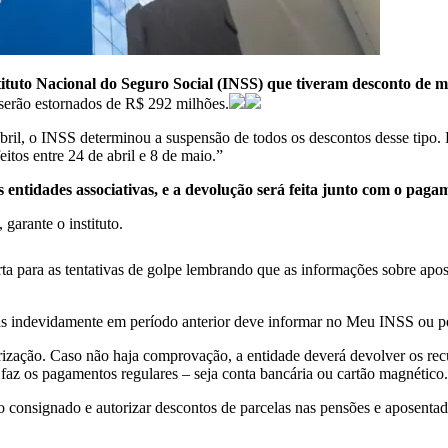
tituto Nacional do Seguro Social (INSS) que tiveram desconto de m
 serão estornados de R$ 292 milhões.
abril, o INSS determinou a suspensão de todos os descontos desse tipo
itos entre 24 de abril e 8 de maio.”
 entidades associativas, e a devolução será feita junto com o paga
garante o instituto.
rta para as tentativas de golpe lembrando que as informações sobre apo
as indevidamente em período anterior deve informar no Meu INSS ou pe
zação. Caso não haja comprovação, a entidade deverá devolver os recur
faz os pagamentos regulares – seja conta bancária ou cartão magnético
o consignado e autorizar descontos de parcelas nas pensões e aposentad