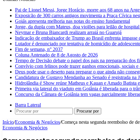
Pai de Lionel Messi, Jorge Horácio, morre aos 68 anos na Arge
Exposição de 300 carros antigos movimenta a Praça Cívica nes
Goiás apresenta melhoria nas notas do ensino fundamental
Jorge, da dupla com Mateus, doa violões para leilão de hospital
Neymar e Bruna Biancardi realizam arraiá no Guarujá
Indicação de embaixador de Trump ao Brasil enfrenta impasse 
Lutador é denunciado por tentativa de homicídio de adolescen
Fim de semana, n° 2037
Coluna Antenado de 8 de Agosto de 2026
Tempo de Decisão debate o papel dos pais na preparação dos fil
Convívio com felinos pode trazer ganhos emocionais, sociais e 
Deus pode usar o deserto para preparar o que ainda não conse
Candidatura de Gustavo Mendanha ao Senado é registrada na Ju
Hidrolândia é Show reúne Matheus e Kauan e Amado Batista 
Primeira via lateral do viaduto em Goiânia é liberada para o trân
Concurso da Câmara de Goiânia tem vagas parcialmente libera
Barra Lateral
Procurar por
Início
/
Economia & Negócios
/
Começa nesta segunda reembolso de de
Economia & Negócios