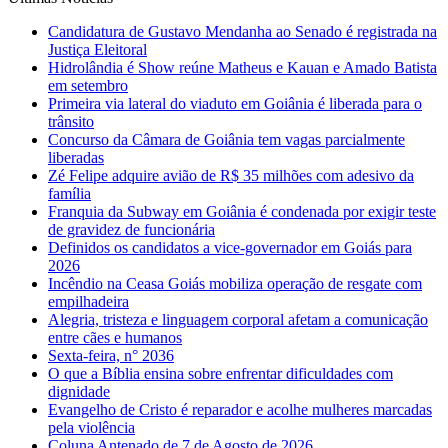
Candidatura de Gustavo Mendanha ao Senado é registrada na
Justiça Eleitoral
Hidrolândia é Show reúne Matheus e Kauan e Amado Batista
em setembro
Primeira via lateral do viaduto em Goiânia é liberada para o
trânsito
Concurso da Câmara de Goiânia tem vagas parcialmente
liberadas
Zé Felipe adquire avião de R$ 35 milhões com adesivo da
família
Franquia da Subway em Goiânia é condenada por exigir teste
de gravidez de funcionária
Definidos os candidatos a vice-governador em Goiás para
2026
Incêndio na Ceasa Goiás mobiliza operação de resgate com
empilhadeira
Alegria, tristeza e linguagem corporal afetam a comunicação
entre cães e humanos
Sexta-feira, n° 2036
O que a Bíblia ensina sobre enfrentar dificuldades com
dignidade
Evangelho de Cristo é reparador e acolhe mulheres marcadas
pela violência
Coluna Antenado de 7 de Agosto de 2026