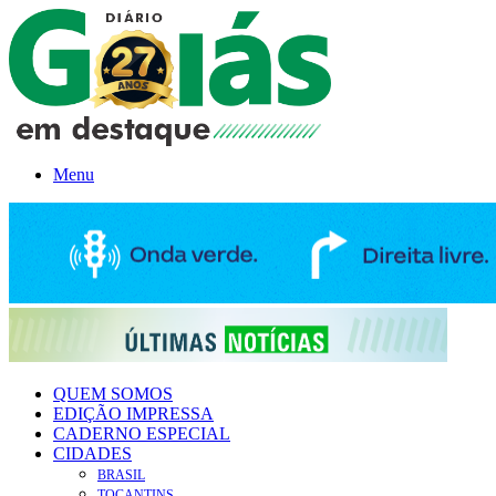
Menu
QUEM SOMOS
EDIÇÃO IMPRESSA
CADERNO ESPECIAL
CIDADES
BRASIL
TOCANTINS