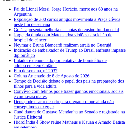
Pai de Lionel Messi, Jorge Horácio, morre aos 68 anos na
Argentina
Exposição de 300 carros antigos movimenta a Praça Cívica
neste fim de semana
Goiás apresenta melhoria nas notas do ensino fundamental
Jorge, da dupla com Mateus, doa violões para leilão de
hospital do câncer
Neymar e Bruna Biancardi realizam arraiá no Guarujá
Indicação de embaixador de Trump ao Brasil enfrenta impasse
diplomático
Lutador é denunciado por tentativa de homicídio de
adolescente em Goiânia
Fim de semana, n° 2037
Coluna Antenado de 8 de Agosto de 2026
Tempo de Decisão debate o papel dos pais na preparação dos
filhos para a vida adulta
Convívio com felinos pode trazer ganhos emocionais, sociais
e cardiovasculares
Deus pode usar o deserto para preparar o que ainda não
conseguimos enxergar
Candidatura de Gustavo Mendanha ao Senado é registrada na
Justiça Eleitoral
Hidrolândia é Show reúne Matheus e Kauan e Amado Batista
em setembro