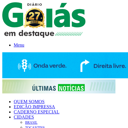
Menu
QUEM SOMOS
EDIÇÃO IMPRESSA
CADERNO ESPECIAL
CIDADES
BRASIL
TOCANTINS