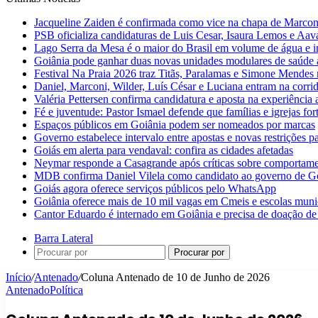
Jacqueline Zaiden é confirmada como vice na chapa de Marconi
PSB oficializa candidaturas de Luis Cesar, Isaura Lemos e Aa
Lago Serra da Mesa é o maior do Brasil em volume de água e 
Goiânia pode ganhar duas novas unidades modulares de saúde a
Festival Na Praia 2026 traz Titãs, Paralamas e Simone Mendes
Daniel, Marconi, Wilder, Luís César e Luciana entram na corri
Valéria Pettersen confirma candidatura e aposta na experiência
Fé e juventude: Pastor Ismael defende que famílias e igrejas fo
Espaços públicos em Goiânia podem ser nomeados por marcas
Governo estabelece intervalo entre apostas e novas restrições pa
Goiás em alerta para vendaval: confira as cidades afetadas
Neymar responde a Casagrande após críticas sobre comportam
MDB confirma Daniel Vilela como candidato ao governo de G
Goiás agora oferece serviços públicos pelo WhatsApp
Goiânia oferece mais de 10 mil vagas em Cmeis e escolas muni
Cantor Eduardo é internado em Goiânia e precisa de doação de
Barra Lateral
Procurar por
Início
/
Antenado
/
Coluna Antenado de 10 de Junho de 2026
Antenado
Política