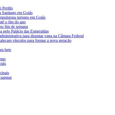
 Perillo
va Santiago em Goiás
impulsiona turismo em Goiás
té o fim do ano
 no fim de semana
da pelo Palácio das Esmeraldas
 administrativa para disputar vaga na Câmara Federal
rtaleçam vínculos para formar a nova geração
ra bets
ento
oiás
cipais
 sangue