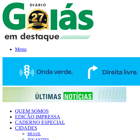
Menu
QUEM SOMOS
EDIÇÃO IMPRESSA
CADERNO ESPECIAL
CIDADES
BRASIL
TOCANTINS