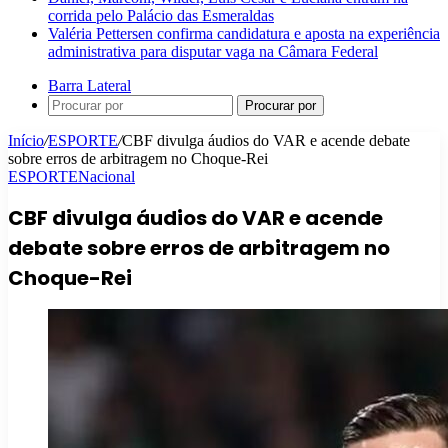
corrida pelo Palácio das Esmeraldas
Valéria Pettersen confirma candidatura e aposta na experiência
administrativa para disputar vaga na Câmara Federal
Barra Lateral
Procurar por
Início
/
ESPORTE
/
CBF divulga áudios do VAR e acende debate
sobre erros de arbitragem no Choque-Rei
ESPORTE
Nacional
CBF divulga áudios do VAR e acende
debate sobre erros de arbitragem no
Choque-Rei