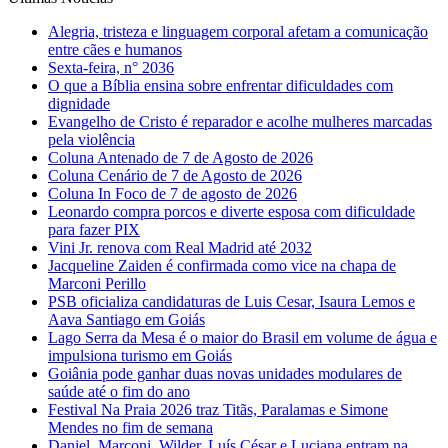
Alegria, tristeza e linguagem corporal afetam a comunicação
entre cães e humanos
Sexta-feira, n° 2036
O que a Bíblia ensina sobre enfrentar dificuldades com
dignidade
Evangelho de Cristo é reparador e acolhe mulheres marcadas
pela violência
Coluna Antenado de 7 de Agosto de 2026
Coluna Cenário de 7 de Agosto de 2026
Coluna In Foco de 7 de agosto de 2026
Leonardo compra porcos e diverte esposa com dificuldade
para fazer PIX
Vini Jr. renova com Real Madrid até 2032
Jacqueline Zaiden é confirmada como vice na chapa de
Marconi Perillo
PSB oficializa candidaturas de Luis Cesar, Isaura Lemos e
Aava Santiago em Goiás
Lago Serra da Mesa é o maior do Brasil em volume de água e
impulsiona turismo em Goiás
Goiânia pode ganhar duas novas unidades modulares de
saúde até o fim do ano
Festival Na Praia 2026 traz Titãs, Paralamas e Simone
Mendes no fim de semana
Daniel, Marconi, Wilder, Luís César e Luciana entram na